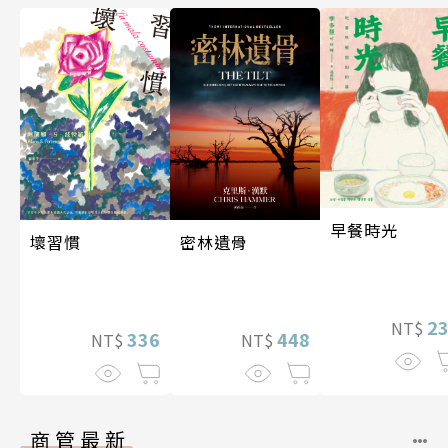
早餐時光
密林遺骨
壞習慣
2
NT$
448
336
NT$
NT$
商管最新