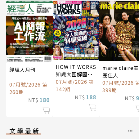
HOW IT WORKS
marie claire美
經理人月刊
知識大圖解國際
麗佳人
中文版
07月號/2026 第
07月號/2026 
07月號/2026 第
142期
399期
260期
188
NT$
NT$
180
NT$
文學最新