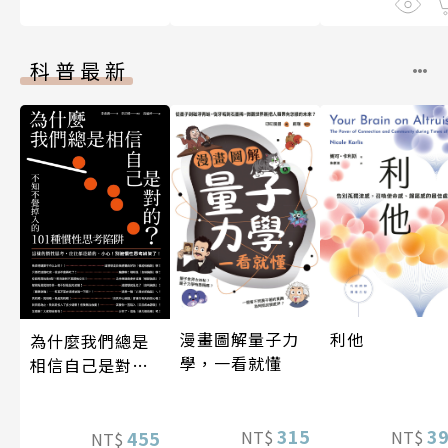
科普最新
漫畫圖解量子力
利他
為什麼我們總是
學，一看就懂
相信自己是對
的？（四版）
315
3
455
NT$
NT$
NT$