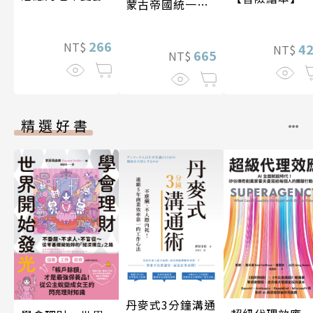
蒙古帝國統一歐
亞大陸〔12—14
世紀〕
266
NT$
4
NT$
665
NT$
精選好書
丹麥式3分鐘溝通