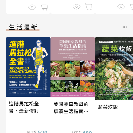
生活最新
進階馬拉松全
美國藥草教母的
蔬菜炊飯
書．最新修訂
草藥生活指南
（二版）
520
489
NT$
NT$