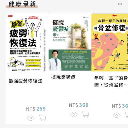
健康最新
擺脫憂鬱症
年輕一輩子的
最強疲勞恢復法
體，從骨盆修
開始：透過「
吸法×伸展×
360
NT$
動」，遠離小
3
NT$
259
NT$
凸出、肩頸僵
硬、慢性疼痛