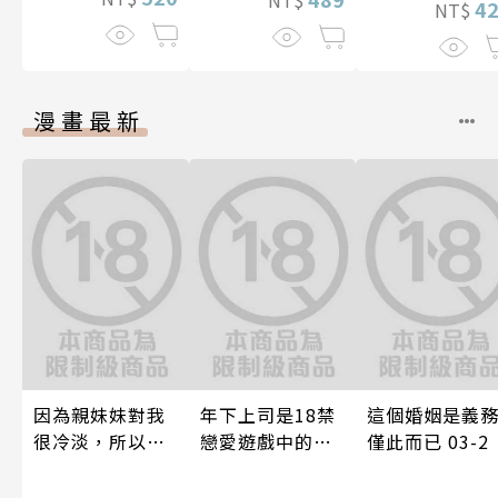
4
NT$
漫畫最新
因為親妹妹對我
年下上司是18禁
這個婚姻是義
很冷淡，所以只
戀愛遊戲中的我
僅此而已 03-2
好內射她的好朋
推！？ 10
友(全)