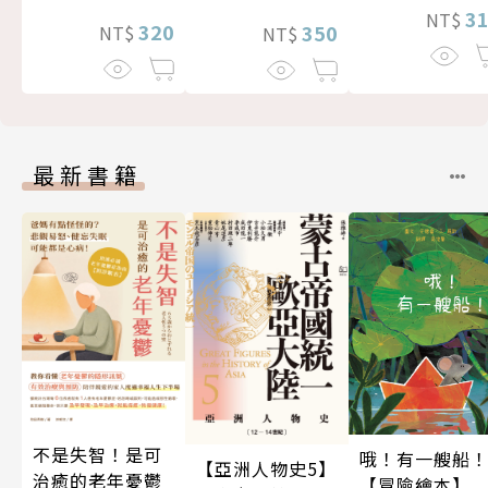
3
NT$
320
350
NT$
NT$
最新書籍
不是失智！是可
哦！有一艘船
【亞洲人物史5】
治癒的老年憂鬱
【冒險繪本】