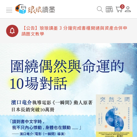
【公告】琅琅讀墨書櫃開通常見問題
0
【公告】琅琅讀墨 3 分鐘完成書櫃開通與資產合併申
請圖文教學
【公告】琅琅書店服務升級重要說明及資產合併結果
查詢
【公告】琅琅讀墨數位閱讀資產合併與書櫃開通申請