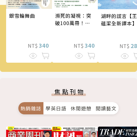
銀雪輪舞曲
瀕死的凝視：突
湖畔的謊言【
破100萬冊！這
蘊潔全新譯本
次的東野圭吾很
惡劣！瘋到極致
340
的情慾與驚悚！
340
2
NT$
NT$
NT$
焦點刊物
熱銷雜誌
學英日語
休閒遊憩
閱讀藝文