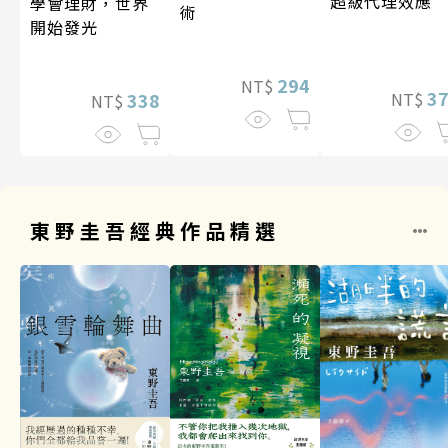
超級代理效應
學會理財，世界
術
開始發光
294
NT$
3
338
NT$
NT$
東野圭吾經典作品精選