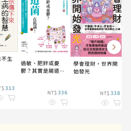
來不生
過敏、肥胖或憂
學會理財，世界開
鬱？其實是腸道菌
始發光
在抗議！
313
T$
336
NT$
338
NT$