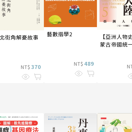
藝數摺學2
【亞洲人物史
北街角解憂故事
蒙古帝國統
大陸〔12—1
紀〕
489
NT$
370
N
NT$