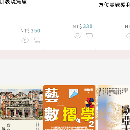
綁表現焦慮
方位實戰獲
330
NT$
N
350
NT$