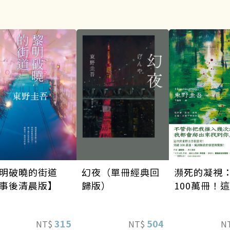
瀕死的凝視
幻夜（單冊經典回
明破曉的街道
100萬冊！
歸版）
事後清晨版】
東野圭吾很
瘋到極致的
504
315
N
NT$
NT$
驚悚！