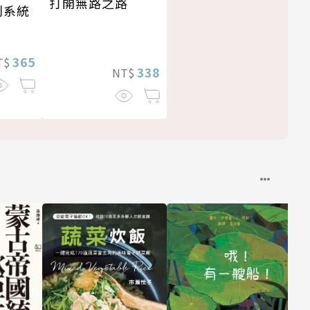
打開無路之路
利系統
365
T$
338
NT$