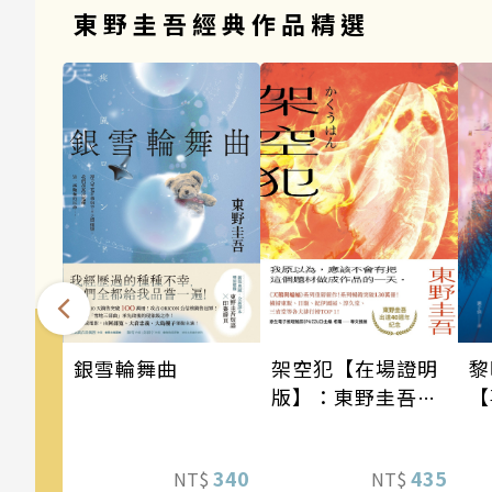
東野圭吾經典作品精選
銀雪輪舞曲
架空犯【在場證明
黎
版】：東野圭吾出
【
道40週年紀念！
《天鵝與蝙蝠》系
340
435
NT$
NT$
列重磅新作！