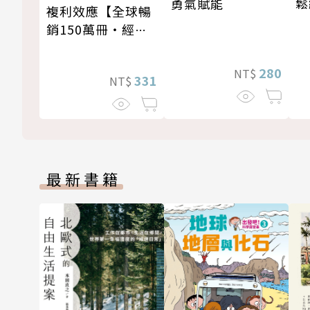
鬆
勇氣賦能
複利效應【全球暢
銷150萬冊・經典
新修版】
280
NT$
331
NT$
最新書籍