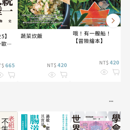
哦！有一艘船！
蔬菜炊飯
5】
【冒險繪本】
一歐亞
4世
420
NT$
420
665
NT$
T$