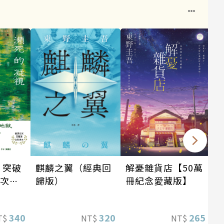
：突破
麒麟之翼（經典回
解憂雜貨店【50萬
這次的
歸版）
冊紀念愛藏版】
惡劣！
情慾與
340
320
265
T$
NT$
NT$