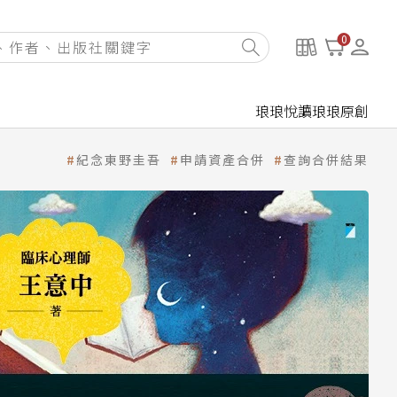
0
琅琅悅讀
琅琅原創
紀念東野圭吾
申請資產合併
查詢合併結果