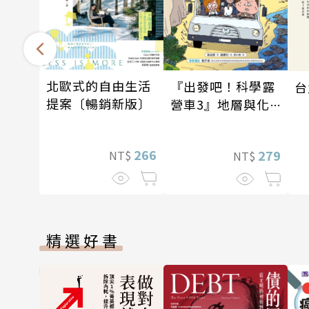
北歐式的自由生活
『出發吧！科學露
台
提案〔暢銷新版〕
營車3』地層與化
石篇
266
279
NT$
NT$
精選好書