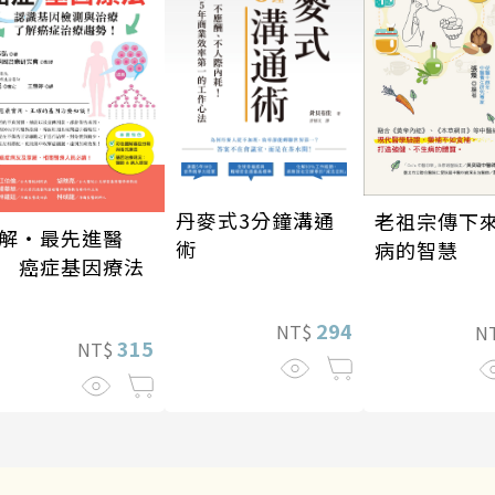
丹麥式3分鐘溝通
老祖宗傳下
解‧最先進醫
術
病的智慧
 癌症基因療法
294
NT$
N
315
NT$