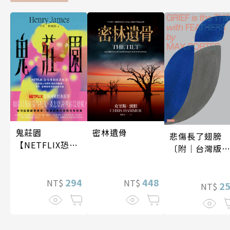
密林遺骨
鬼莊園
悲傷長了翅膀
【NETFLIX恐怖
〔附｜台灣版
神劇經典原著】
家授權作者手
問候印簽〕
448
294
NT$
NT$
2
NT$