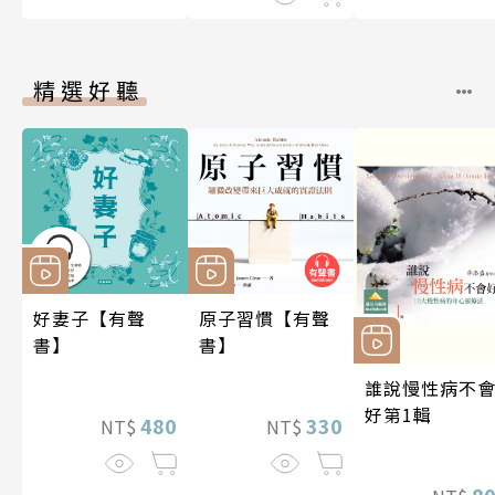
精選好聽
好妻子【有聲
原子習慣【有聲
書】
書】
誰說慢性病不
好第1輯
480
330
NT$
NT$
8