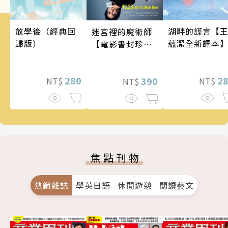
湖畔的謊言【
放學後（經典回
迷宮裡的魔術師
蘊潔全新譯本
歸版）
【電影書封珍藏
版】
2
280
390
NT$
NT$
NT$
焦點刊物
熱銷雜誌
學英日語
休閒遊憩
閱讀藝文