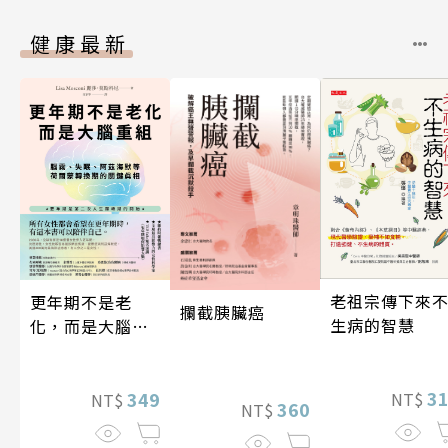
健康最新
老祖宗傳下來
更年期不是老
攔截胰臟癌
生病的智慧
化，而是大腦重
組
3
349
NT$
NT$
360
NT$