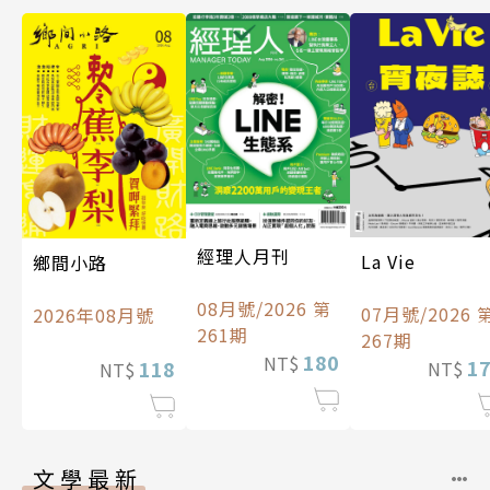
經理人月刊
La Vie
鄉間小路
08月號/2026 第
07月號/2026 
2026年08月號
261期
267期
180
NT$
1
118
NT$
NT$
文學最新