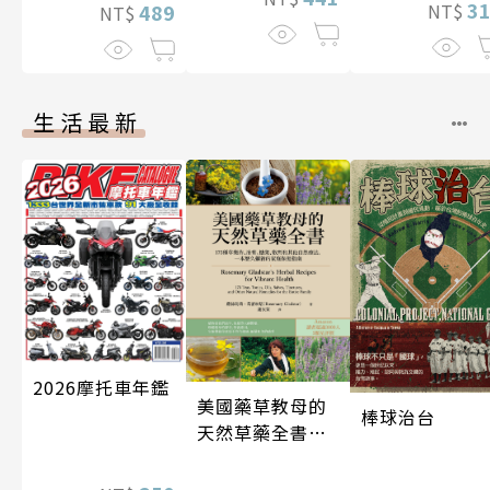
3
NT$
489
NT$
生活最新
2026摩托車年鑑
美國藥草教母的
棒球治台
天然草藥全書
（二版）