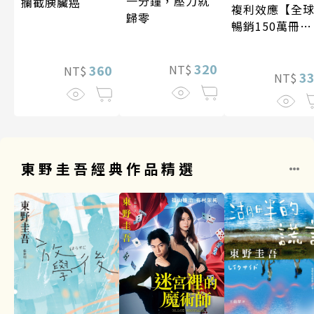
一分鐘，壓力就
攔截胰臟癌
複利效應【全
歸零
暢銷150萬冊・
經典新修版】
320
360
NT$
NT$
3
NT$
東野圭吾經典作品精選