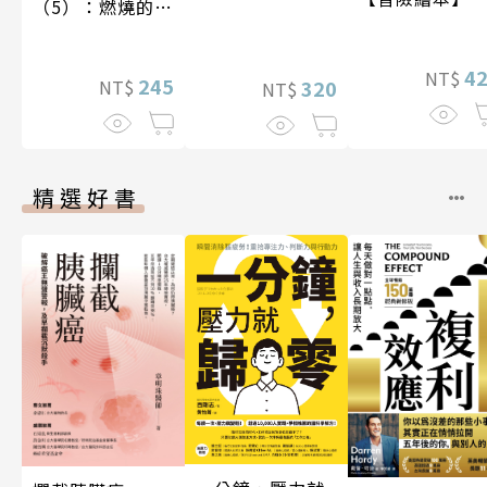
（5）：燃燒的寶
石島
4
NT$
245
320
NT$
NT$
精選好書