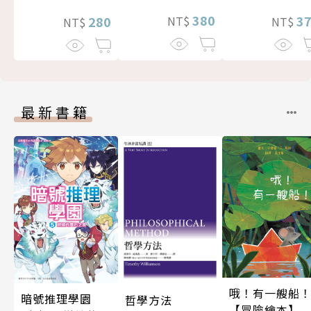
380
3
280
NT$
NT$
NT$
最新書籍
哦！有一艘船
暗號推理學園
哲學方法
【冒險繪本】