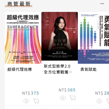
商管最新
新式型態學2.0
超級代理效應
勇氣賦能
全方位實戰獲利
系統
365
NT$
375
2
NT$
NT$