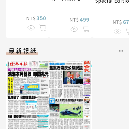
Special Editi
影音）
李雅英1st台灣感
性紙上電影系列
350
NT$
數位版
499
NT$
6
NT$
最新報紙