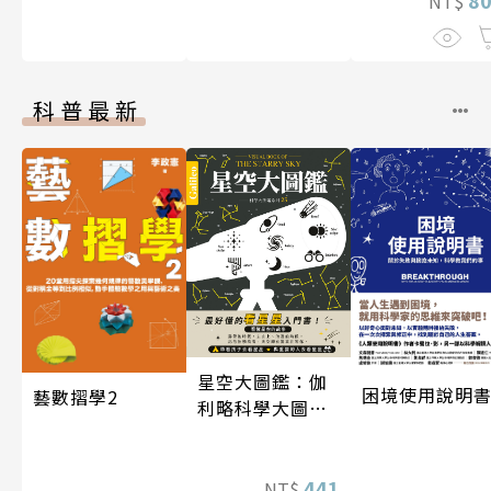
NT$
科普最新
星空大圖鑑：伽
困境使用說明
藝數摺學2
利略科學大圖鑑
25
441
NT$