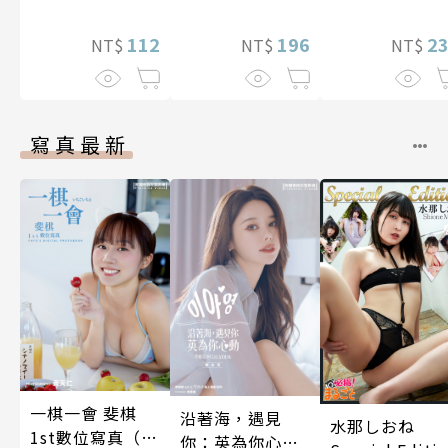
定特典】
友(全)
112
196
2
NT$
NT$
NT$
寫真最新
一棋一會 斐棋
沿著海，遇見
水那しおね
1st數位寫真（含
你：英為你心動