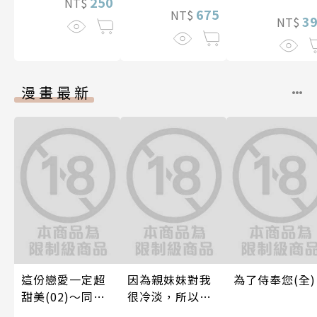
250
NT$
675
NT$
3
NT$
漫畫最新
這份戀愛一定超
因為親妹妹對我
為了侍奉您(全)
甜美(02)～同居
很冷淡，所以只
篇～【含電子限
好內射她的好朋