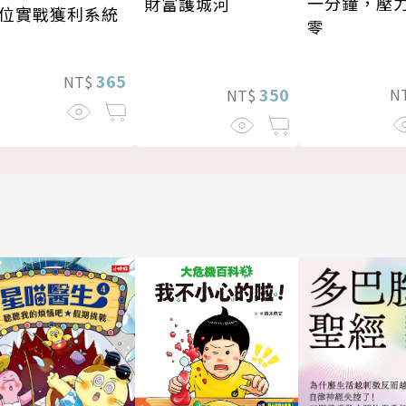
一分鐘，壓
財富護城河
位實戰獲利系統
零
365
NT$
350
N
NT$