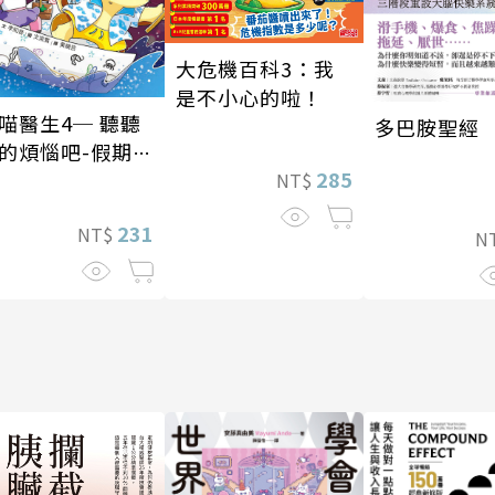
大危機百科3：我
是不小心的啦！
喵醫生4─ 聽聽
多巴胺聖經
的煩惱吧-假期挑
285
NT$
231
NT$
N