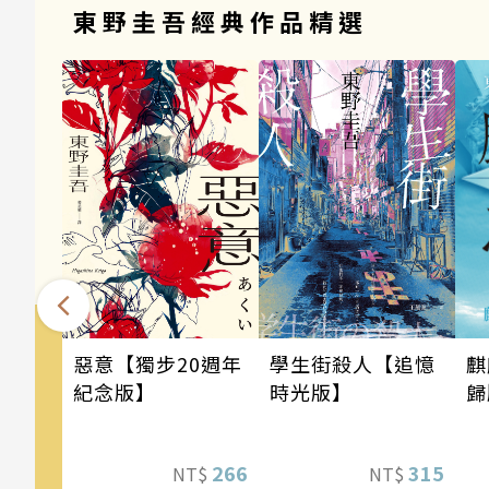
東野圭吾經典作品精選
麒
惡意【獨步20週年
學生街殺人【追憶
歸
紀念版】
時光版】
266
315
NT$
NT$