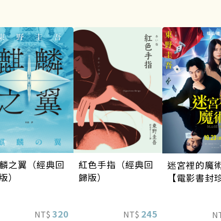
麟之翼（經典回
紅色手指（經典回
迷宮裡的魔
版）
歸版）
【電影書封
版】
320
245
NT$
NT$
N