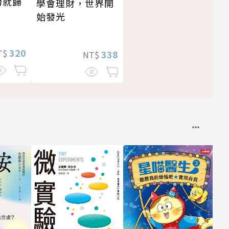
力就歸
學會理財，世界開
始發光
320
T$
338
NT$
經