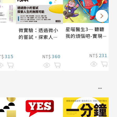
星喵醫生3─ 聽聽
微實驗：透過微小
我的煩惱吧-實現自
的嘗試，探索人生
我
的無限可能
231
NT$
360
315
NT$
T$