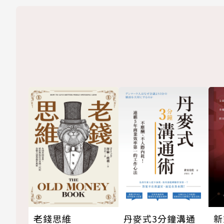
老錢思維
丹麥式3分鐘溝通
新