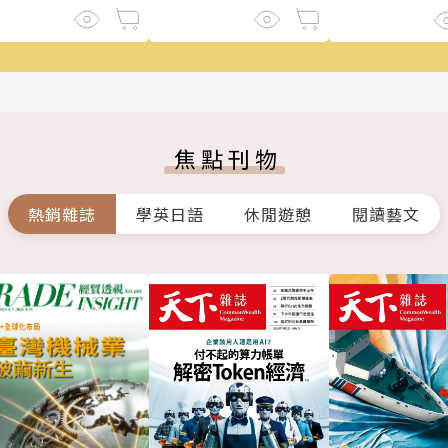
焦點刊物
熱銷雜誌
學英日語
休閒遊憩
閱讀藝文