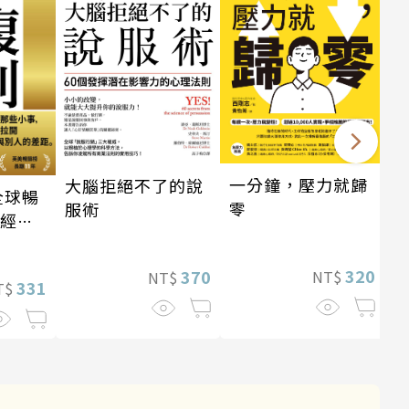
一分鐘，壓力就歸
大腦拒絕不了的說
全球暢
零
服術
・經典
320
370
NT$
NT$
331
T$