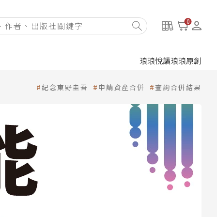
0
琅琅悅讀
琅琅原創
紀念東野圭吾
申請資產合併
查詢合併結果