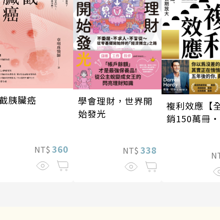
截胰臟癌
學會理財，世界開
複利效應【
始發光
銷150萬冊
新修版】
360
NT$
338
NT$
N