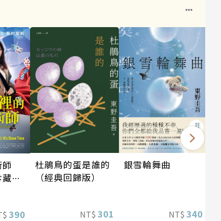
銀雪輪舞曲
杜鵑鳥的蛋是誰的
術師
（經典回歸版）
珍藏
340
301
390
NT$
NT$
T$