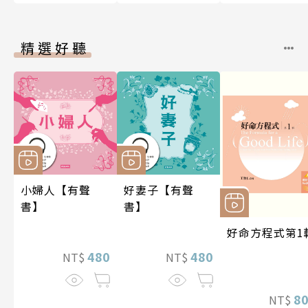
精選好聽
小婦人【有聲
好妻子【有聲
書】
書】
好命方程式第1
480
480
NT$
NT$
8
NT$