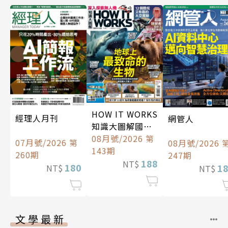
HOW IT WORKS
經理人月刊
網管人
知識大圖解國際
中文版
08月號/2026 第
07月號/2026 第
08月號/2026 
143期
260期
247期
188
NT$
180
1
NT$
NT$
文學最新