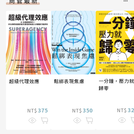
商管最新
一分鐘，壓力
超級代理效應
鬆綁表現焦慮
歸零
3
375
350
NT$
NT$
NT$