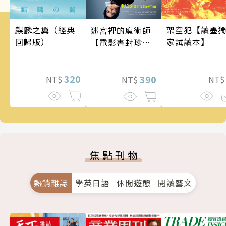
架空犯【讀墨
麒麟之翼（經典
迷宮裡的魔術師
家試讀本】
回歸版）
【電影書封珍藏
版】
320
390
NT
NT$
NT$
焦點刊物
熱銷雜誌
學英日語
休閒遊憩
閱讀藝文