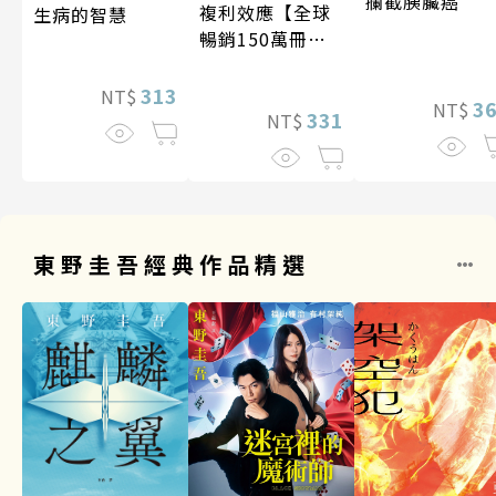
攔截胰臟癌
複利效應【全球
生病的智慧
暢銷150萬冊・
經典新修版】
313
NT$
3
NT$
331
NT$
東野圭吾經典作品精選