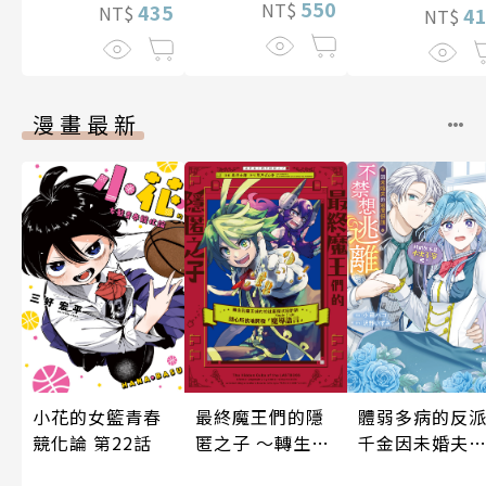
550
NT$
435
NT$
4
NT$
漫畫最新
體弱多病的反
小花的女籃青春
最終魔王們的隱
千金因未婚夫
競化論 第22話
匿之子 ～轉生到
過度保護不禁
魔王城的前社畜