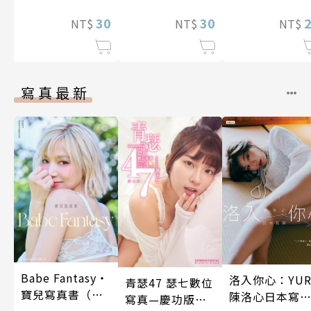
逃離（我們原
程式設計師隨心
是水火不容
30
所欲地開發「魔
30
NT$
NT$
NT$
吧！） 第9話
導語言《Magic
Code》」～ 第
11話
寫真最新
Babe Fantasy‧
洛入你心：YUR
青瑟47 瑟七數位
寶兒寫真書（加
陳洛心日本寫
寫真—慶功版