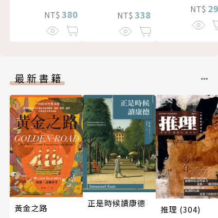
2
NT$
380
338
NT$
NT$
最新書籍
正是時候讀康德
黃金之路
推理 (304)