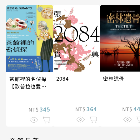
密林遺骨
2084
茶館裡的名偵探
【歐普拉也愛！
引爆國際說書網
紅數十萬則好評
4
364
《茶館裡的嫌疑
345
NT$
NT$
NT$
人》續作】