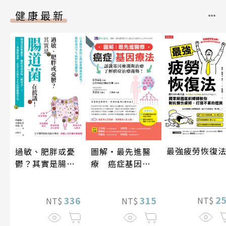
健康最新
最強疲勞恢復
過敏、肥胖或憂
圖解‧最先進醫
鬱？其實是腸道
療 癌症基因療
菌在抗議！
法
2
336
315
NT$
NT$
NT$