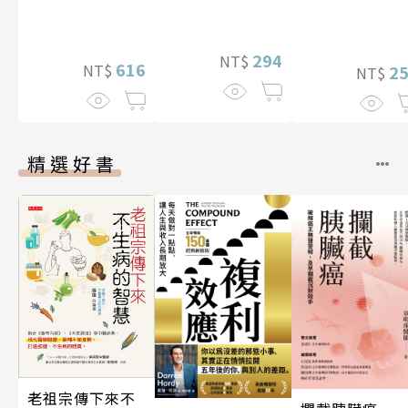
294
NT$
616
NT$
2
NT$
精選好書
老祖宗傳下來不