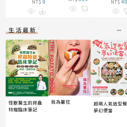
4
0
NT$
NT$
生活最新
我為薯狂
怪獸醫生的爬蟲
超萌人氣造型餐
特寵臨床筆記
夢幻便當