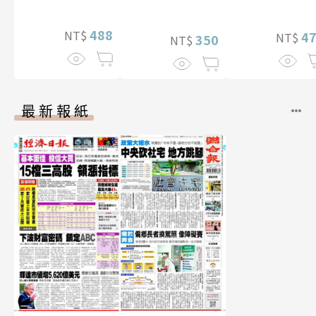
贈多張未公開照
【電子書加贈4
（含影音）
片）
幅獨享福利美
488
NT$
照】
4
NT$
350
NT$
最新報紙