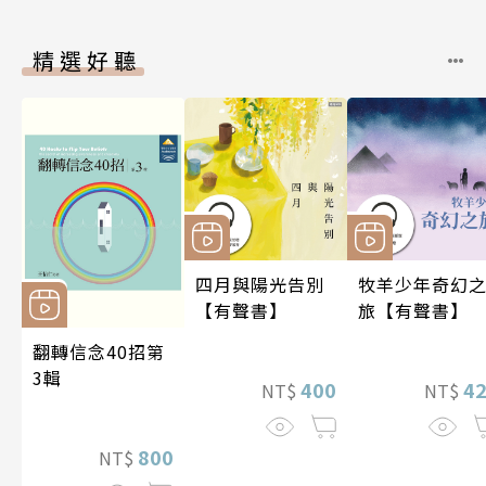
精選好聽
四月與陽光告別
牧羊少年奇幻
【有聲書】
旅【有聲書】
翻轉信念40招第
3輯
400
4
NT$
NT$
800
NT$