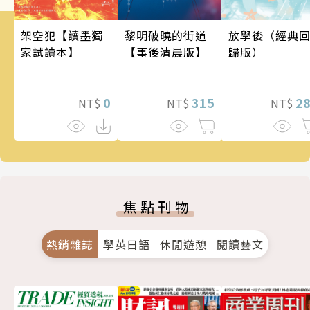
架空犯【讀墨獨
黎明破曉的街道
放學後（經典
家試讀本】
【事後清晨版】
歸版）
0
315
2
NT$
NT$
NT$
焦點刊物
熱銷雜誌
學英日語
休閒遊憩
閱讀藝文