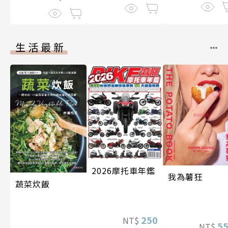
生活最新
2026摩托車年鑑
我為薯狂
蔬菜炊飯
250
NT$
5
NT$