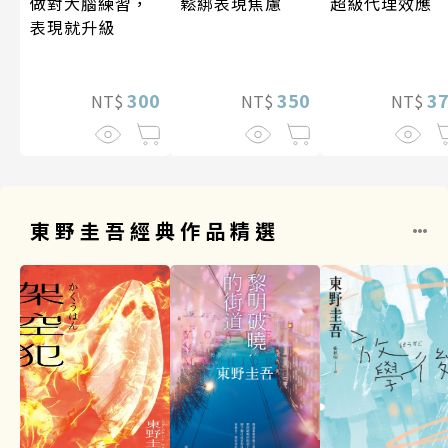
做對大腦練習，
超級代理效應
鬆綁表現焦慮
表現就升級
300
3
350
NT$
NT$
NT$
東野圭吾經典作品精選