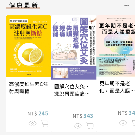
健康最新
更年期不是老
高濃度維生素C注
圖解穴位艾灸，
化，而是大腦
射與斷糖
擺脫肩頸痠痛、
組
失眠、經痛和便
祕
3
245
NT$
NT$
343
NT$