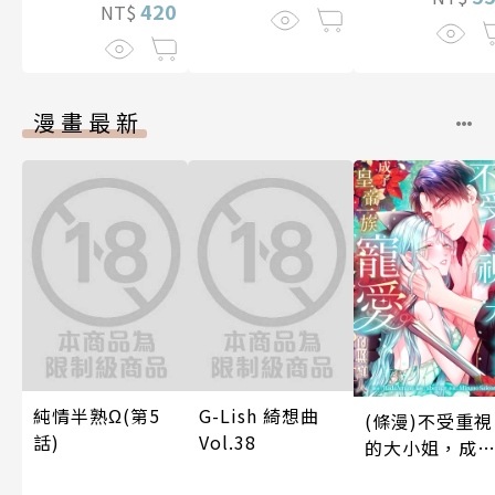
420
NT$
漫畫最新
純情半熟Ω(第5
G-Lish 綺想曲
(條漫)不受重視
話)
Vol.38
的大小姐，成
皇帝一族寵愛