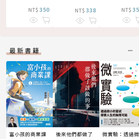
3
350
338
NT$
NT$
NT$
最新書籍
後來他們都做了
富小孩的商業課
微實驗：透過