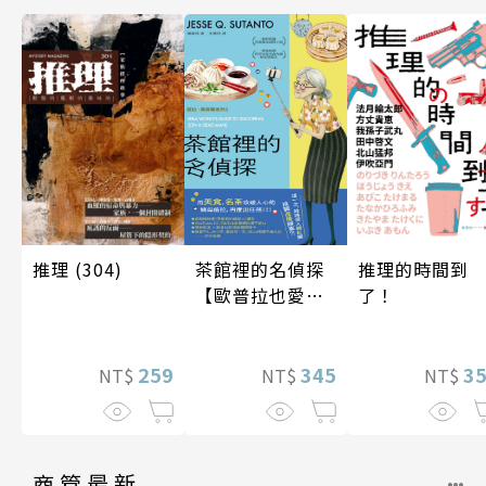
推理 (304)
推理的時間到
茶館裡的名偵探
了！
【歐普拉也愛！
引爆國際說書網
紅數十萬則好評
259
3
《茶館裡的嫌疑
345
NT$
NT$
NT$
人》續作】
商管最新