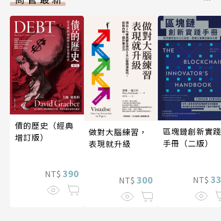
債的歷史（經典
區塊鏈創新實
做對大腦練習，
增訂版）
手冊（二版）
表現就升級
390
NT$
3
300
NT$
NT$