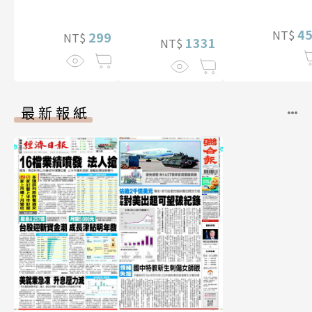
＋追加贈送未公
開照28張
4
NT$
299
NT$
1331
NT$
最新報紙