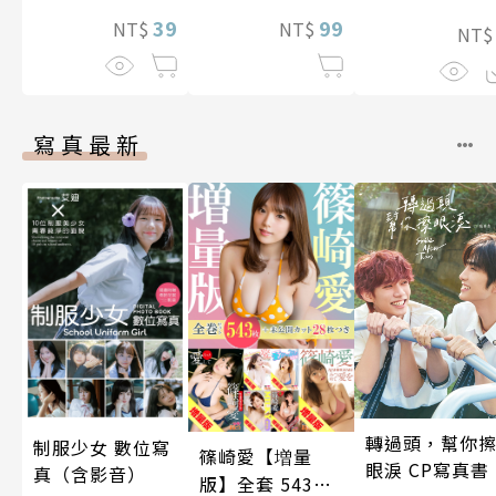
照顧人(第3話)
39
99
NT$
NT$
NT
寫真最新
轉過頭，幫你
制服少女 數位寫
篠崎愛【増量
眼淚 CP寫真書
真（含影音）
版】全套 543張