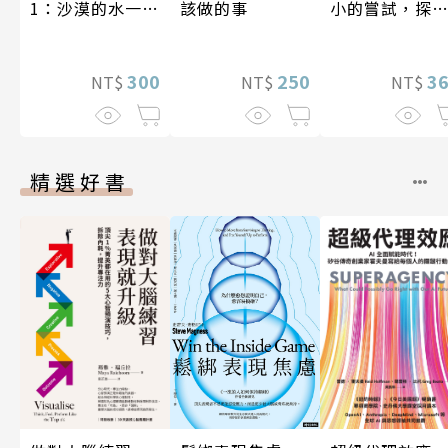
該做的事
1：沙漠的水一瓶
小的嘗試，探
一千元？看懂商
人生的無限可
業經營的16個模
250
式
300
3
NT$
NT$
NT$
精選好書