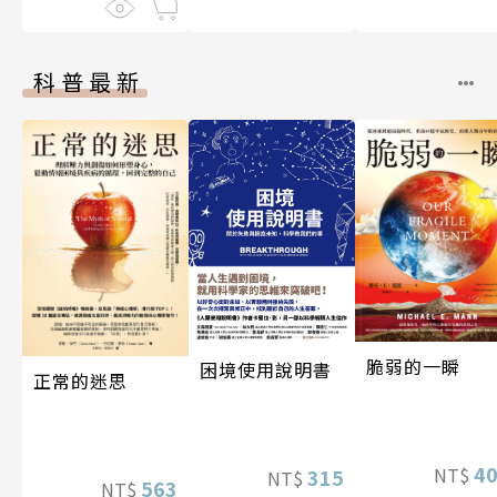
科普最新
脆弱的一瞬
困境使用說明書
正常的迷思
4
NT$
315
NT$
563
NT$