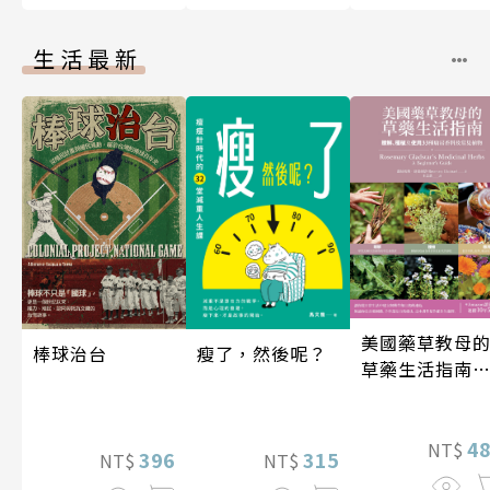
生活最新
美國藥草教母
瘦了，然後呢？
棒球治台
草藥生活指南
（二版）
4
NT$
315
396
NT$
NT$