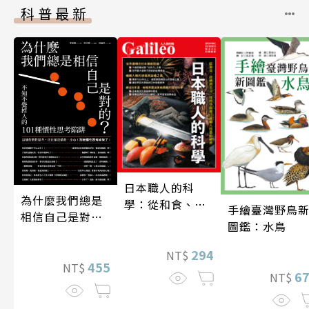
科普最新
日本職人的科
為什麼我們總是
學：從和食、清
手繪臺灣野鳥
相信自己是對
酒到名刀，用科
圖鑑：水鳥
的？（四版）
學揭開日本職人
技藝的祕密 人人
294
NT$
455
NT$
伽利略45
6
NT$