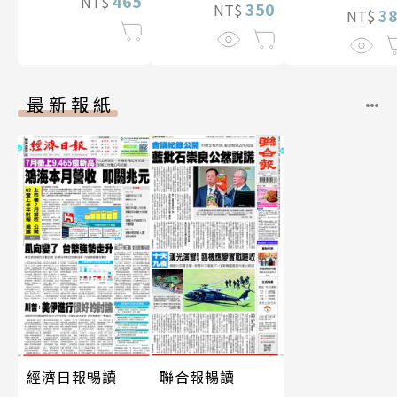
465
NT$
350
NT$
3
NT$
最新報紙
經濟日報暢讀
聯合報暢讀