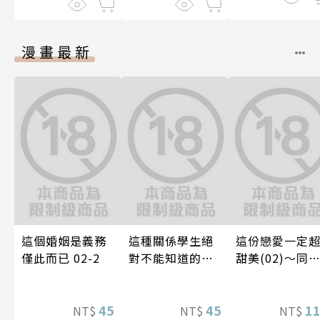
漫畫最新
這個婚姻是義務
這種關係學生絕
這份戀愛一定
僅此而已 02-2
對不能知道的
甜美(02)～同
唷！～作夢也沒
篇～【含電子
想到天差地遠的
定特典】
45
兩人是甜蜜的現
45
1
NT$
NT$
NT$