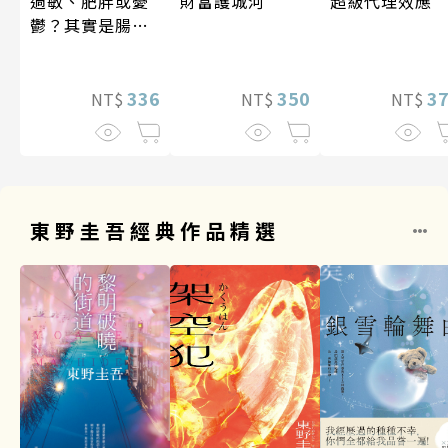
超級代理效應
過敏、肥胖或憂
財富護城河
鬱？其實是腸道
菌在抗議！
3
336
350
NT$
NT$
NT$
東野圭吾經典作品精選