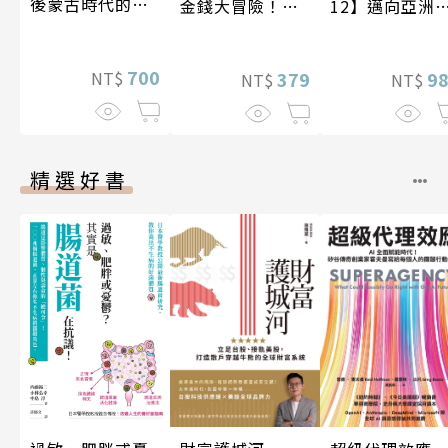
後蒙古時代的大
金錢大冒險！
12】邁向亞洲
陸與海洋〔14—
(3•完結)龐氏騙
紀〔20—21世
17世紀〕
局？我才不上當
紀〕
700
379
NT$
9
NT$
NT$
精選好書