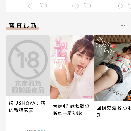
在進行式～ 01
寫真最新
慾見SHOYA：筋
青瑟47 瑟七數位
回憶交織 原つ
肉教練寫真
寫真—慶功版
ぎ
（含影音）