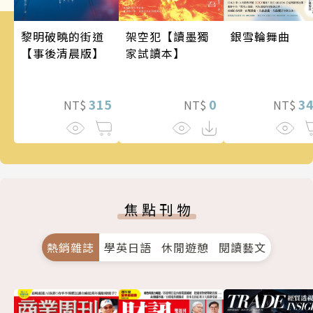
架空犯【讀墨獨
銀雪輪舞曲
黎明破曉的街道
家試讀本】
【事後清晨版】
0
3
315
NT$
NT$
NT$
焦點刊物
熱銷雜誌
學英日語
休閒遊憩
閱讀藝文