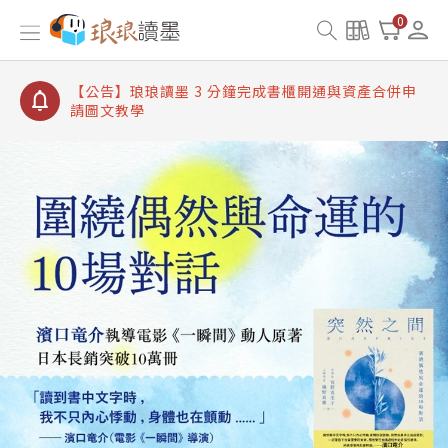
【公告】琅琅讀墨書櫃開通常見問題
0
【公告】琅琅讀墨 3 分鐘完成書櫃開通與資產合併申
請圖文教學
【公告】琅琅書店服務升級重要說明及資產合併結果
查詢
【公告】琅琅讀墨數位閱讀資產合併與書櫃開通申請