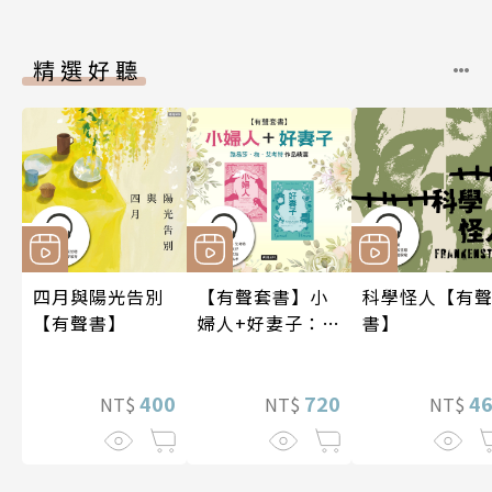
精選好聽
四月與陽光告別
【有聲套書】小
科學怪人【有
【有聲書】
婦人+好妻子：路
書】
易莎．梅．艾考
特作品精選
400
720
4
NT$
NT$
NT$