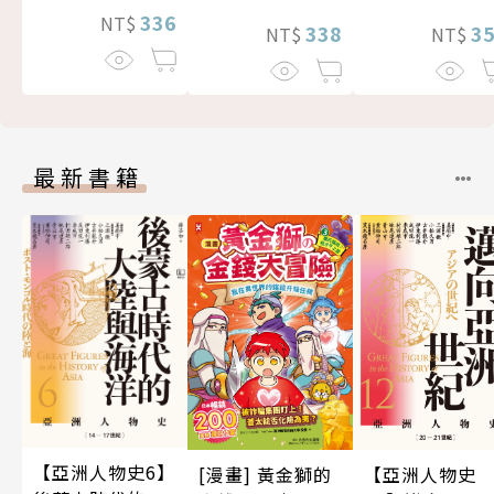
336
NT$
338
3
NT$
NT$
最新書籍
【亞洲人物史6】
[漫畫] 黃金獅的
【亞洲人物史