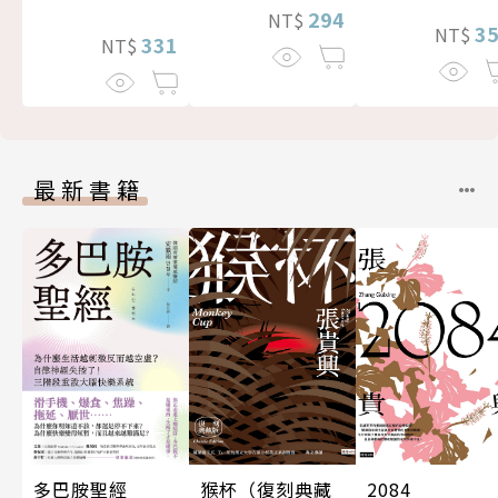
294
NT$
3
NT$
331
NT$
最新書籍
多巴胺聖經
猴杯（復刻典藏
2084