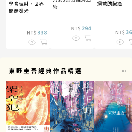
攔截胰臟癌
學會理財，世界
術
開始發光
294
NT$
3
338
NT$
NT$
東野圭吾經典作品精選