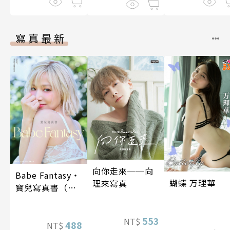
寫真最新
向你走來──向
Babe Fantasy‧
蝴蝶 万理華
理來寫真
寶兒寫真書（加
贈多張未公開照
片）
553
NT$
488
NT$