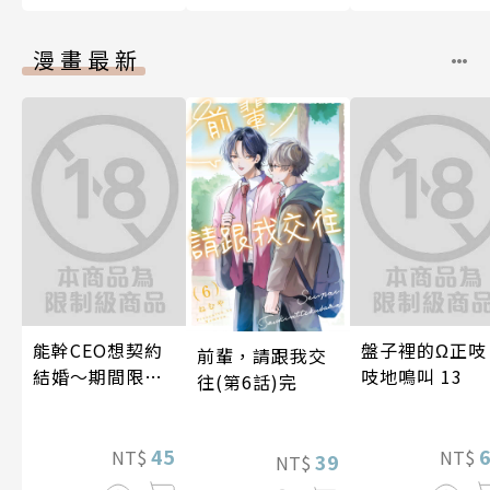
漫畫最新
能幹CEO想契約
盤子裡的Ω正吱
前輩，請跟我交
結婚～期間限定
吱地鳴叫 13
往(第6話)完
夢幻老公～ 05
45
NT$
NT$
39
NT$