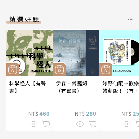
精選好聽
科學怪人【有聲
伊森．傅羅姆
綠野仙蹤～歡
書】
（有聲書）
讀劇版！（有
書）
460
280
2
NT$
NT$
NT$