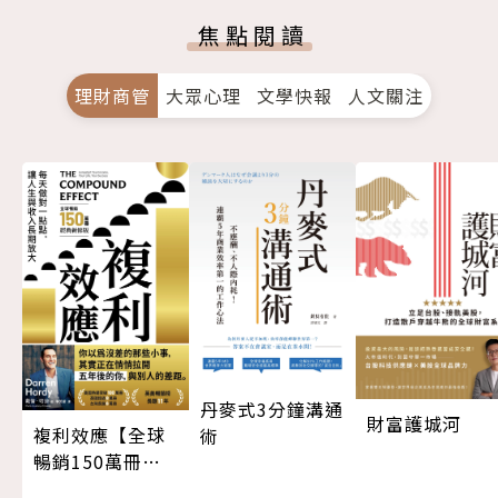
焦點閱讀
理財商管
大眾心理
文學快報
人文關注
丹麥式3分鐘溝通
財富護城河
複利效應【全球
術
暢銷150萬冊・
經典新修版】