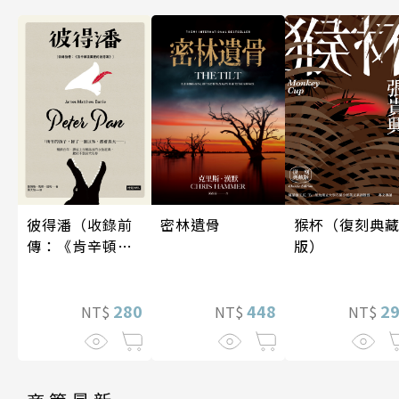
密林遺骨
彼得潘（收錄前
猴杯（復刻典
傳：《肯辛頓花
版）
園裡的彼得
潘》）
448
280
2
NT$
NT$
NT$