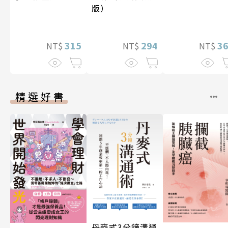
版）
315
294
3
NT$
NT$
NT$
精選好書
丹麥式3分鐘溝通