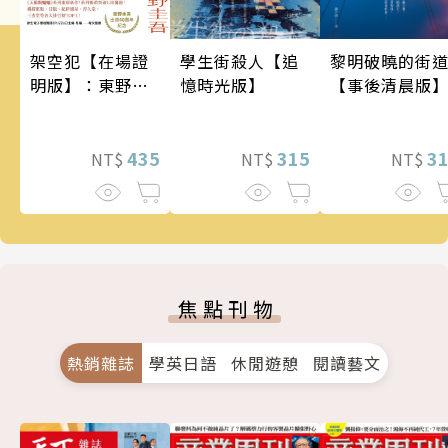
架空犯【在場證
學生街殺人【追
黎明破曉的街
明版】：東野圭
憶時光版】
【事後清晨版
吾出道40週年紀
念！《天鵝與蝙
蝠》系列重磅新
435
315
3
NT$
NT$
NT$
作！
焦點刊物
熱銷雜誌
學英日語
休閒遊憩
閱讀藝文