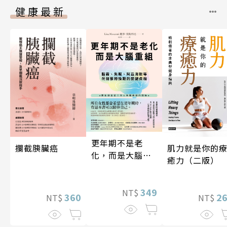
健康最新
更年期不是老
攔截胰臟癌
肌力就是你的
化，而是大腦重
癒力（二版）
組
349
NT$
360
2
NT$
NT$