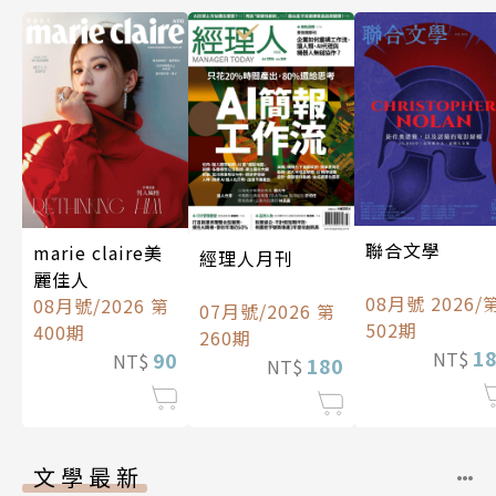
聯合文學
marie claire美
經理人月刊
麗佳人
08月號 2026/
08月號/2026 第
07月號/2026 第
502期
400期
260期
1
90
NT$
NT$
180
NT$
文學最新