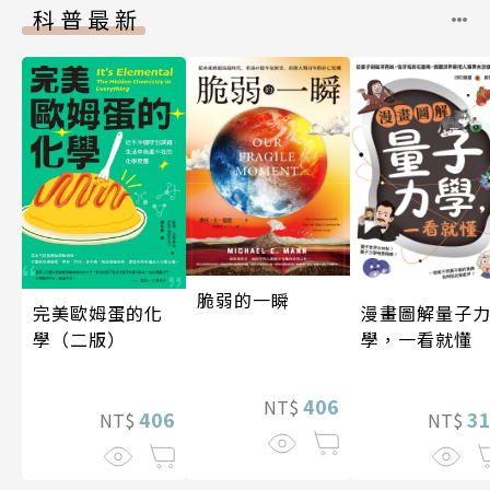
科普最新
脆弱的一瞬
完美歐姆蛋的化
漫畫圖解量子
學（二版）
學，一看就懂
406
NT$
406
3
NT$
NT$