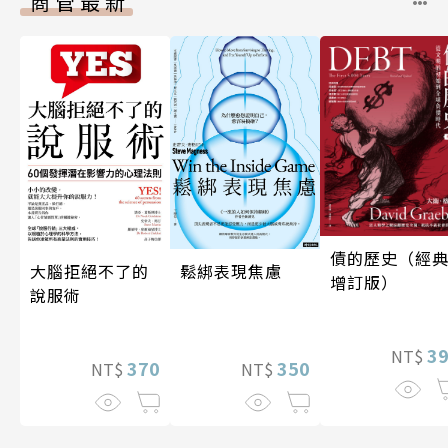
商管最新
債的歷史（經
大腦拒絕不了的
鬆綁表現焦慮
增訂版）
說服術
3
NT$
370
350
NT$
NT$