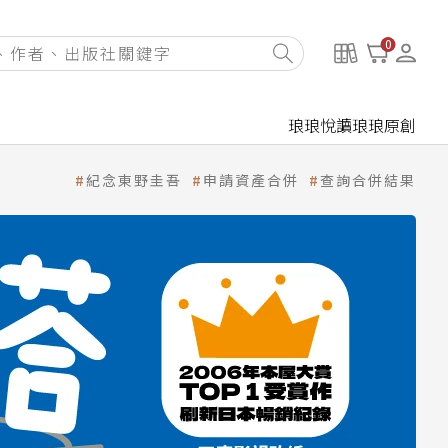
0
琅琅悅讀
琅琅原創
紀念東野圭吾
申請資產合併
查詢合併結果