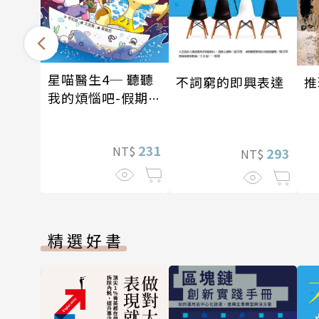
星喵醫生4─ 聽聽
推
不詞窮的即興表達
我的煩惱吧-假期挑
戰
231
NT$
293
NT$
精選好書