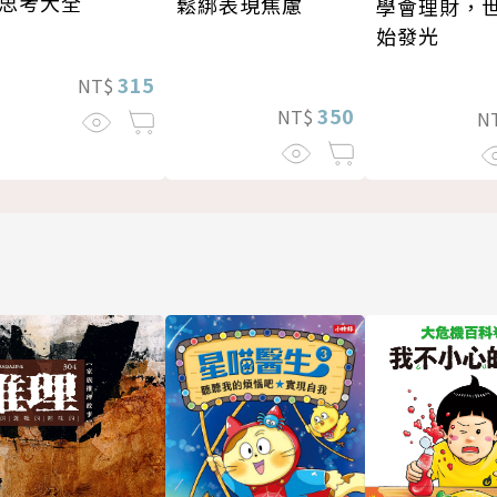
思考大全
鬆綁表現焦慮
學會理財，
始發光
315
NT$
350
NT$
N