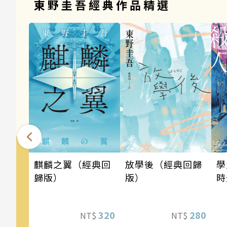
東野圭吾經典作品精選
麒麟之翼（經典回
學
放學後（經典回歸
歸版）
時
版）
320
280
NT$
NT$