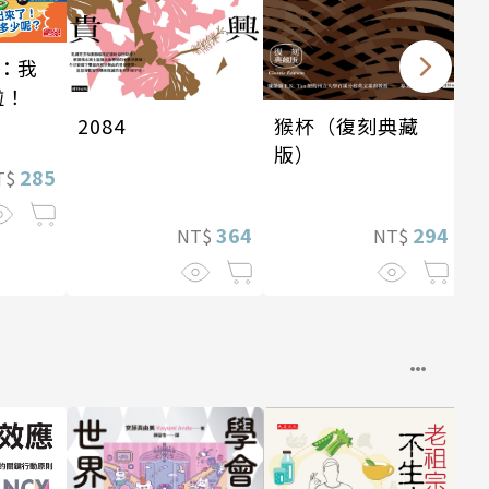
：我
啦！
2084
猴杯（復刻典藏
版）
285
T$
364
294
NT$
NT$