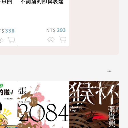
不詞窮的即興表達
世界開
293
NT$
338
T$
〔