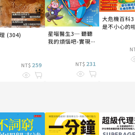
大危機百科3
是不小心的
星喵醫生3─ 聽聽
理 (304)
我的煩惱吧-實現自
我
N
231
NT$
259
NT$