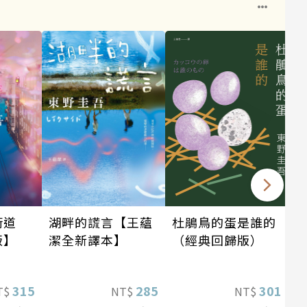
街道
湖畔的謊言【王蘊
杜鵑鳥的蛋是誰的
版】
潔全新譯本】
（經典回歸版）
315
285
301
T$
NT$
NT$