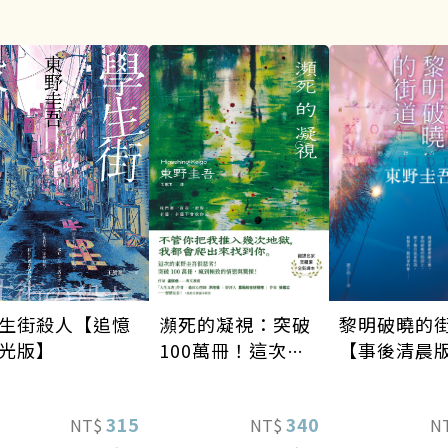
瀕死的凝視：突破
生街殺人【追憶
黎明破曉的
100萬冊！這次的
光版】
【事後清晨
東野圭吾很惡劣！
瘋到極致的情慾與
340
315
NT$
NT$
N
驚悚！