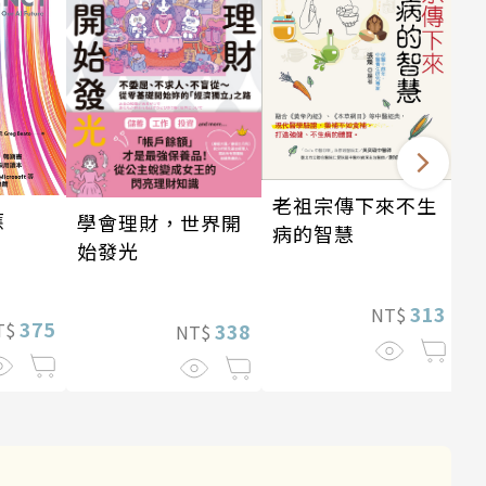
老祖宗傳下來不生
應
學會理財，世界開
病的智慧
始發光
313
NT$
375
T$
338
NT$