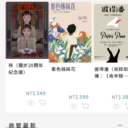
筷（獨步20周年
紫色姊妹花
彼得潘（收錄
紀念版）
傳：《肯辛頓
園裡的彼得
潘》）
340
NT$
390
2
NT$
NT$
商管最新