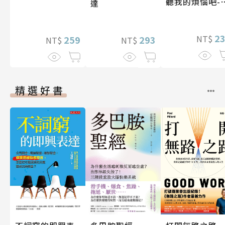
聽我的煩惱吧-
達
期挑戰
2
NT$
259
293
NT$
NT$
精選好書