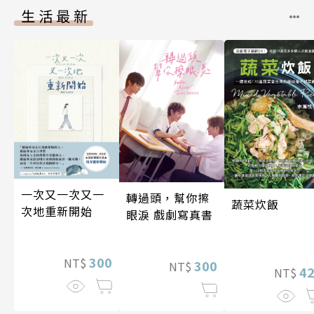
生活最新
一次又一次又一
轉過頭，幫你擦
蔬菜炊飯
次地重新開始
眼淚 戲劇寫真書
300
NT$
300
NT$
4
NT$