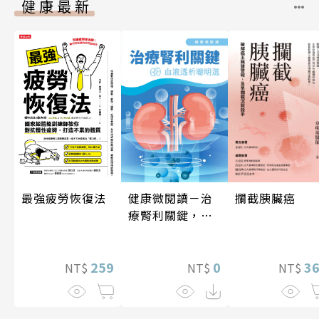
健康最新
健康微閱讀－治
攔截胰臟癌
最強疲勞恢復法
療腎利關鍵，血
液透析聰明選
0
3
259
NT$
NT$
NT$