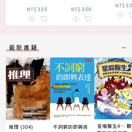
3
NT$
350
315
NT$
NT$
最新書籍
星喵醫生4─ 聽
推理 (304)
不詞窮的即興表