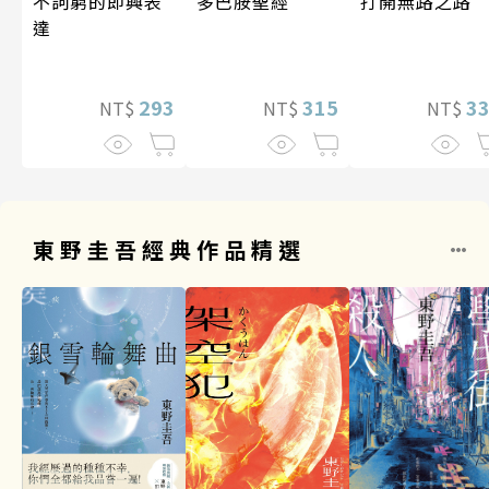
多巴胺聖經
打開無路之路
不詞窮的即興表
達
315
3
293
NT$
NT$
NT$
東野圭吾經典作品精選