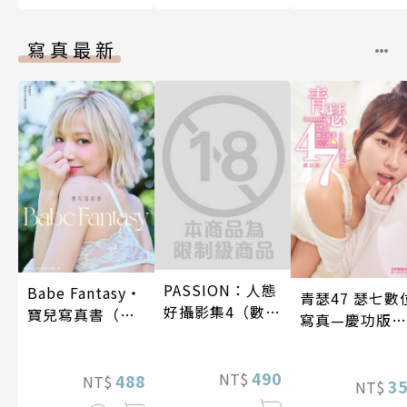
寫真最新
PASSION：人態
Babe Fantasy‧
青瑟47 瑟七數
好攝影集4（數位
寶兒寫真書（加
寫真—慶功版
特別版）
贈多張未公開照
（含影音）
片）
490
NT$
488
NT$
3
NT$