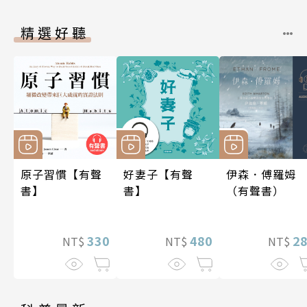
精選好聽
原子習慣【有聲
好妻子【有聲
伊森．傅羅姆
書】
書】
（有聲書）
330
480
2
NT$
NT$
NT$