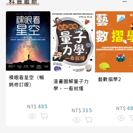
科普最新
裸眼看星空（暢
藝數摺學2
漫畫圖解量子力
銷修訂版）
學，一看就懂
485
NT$
4
NT$
315
NT$