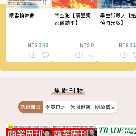
銀雪輪舞曲
架空犯【讀墨獨
學生街殺人【
家試讀本】
憶時光版】
340
0
3
NT$
NT$
NT$
焦點刊物
熱銷雜誌
學英日語
休閒遊憩
閱讀藝文