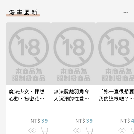
漫畫最新
魔法少女・怦然
無法脫離羽角令
「妳一直很想
心動・祕密花招
人沉溺的性愛～
我的這根吧？
(第3話)
與契合度最高的
因變態上司永
後輩度過香汗淋
止盡的淫語而
39
漓的夜晚(第7話)
39
續絕頂升天一
NT$
NT$
NT$
月(第15話)