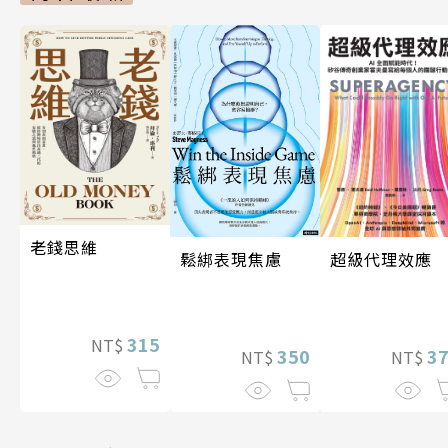
老錢思維
超級代理效應
鬆綁表現焦慮
315
NT$
3
350
NT$
NT$