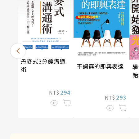
丹麥式3分鐘溝通
不詞窮的即興表達
學
術
始
294
NT$
293
NT$