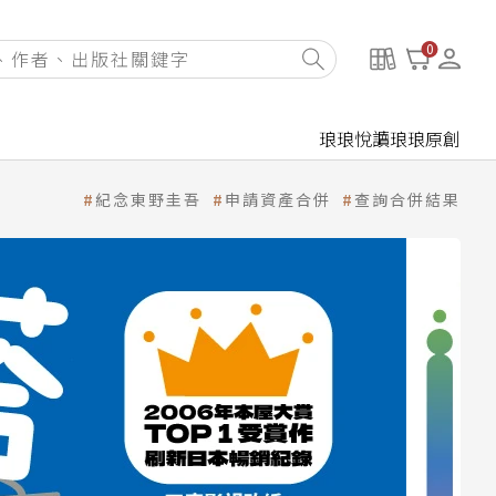
0
琅琅悅讀
琅琅原創
紀念東野圭吾
申請資產合併
查詢合併結果