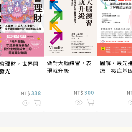
做對大腦練習，表
圖解‧最先
會理財，世界開
現就升級
療 癌症基
發光
300
NT$
N
338
NT$