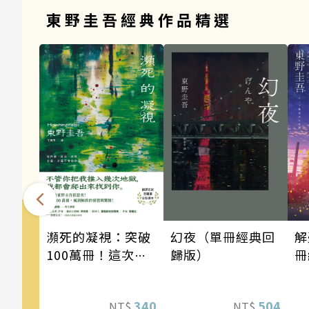
東野圭吾經典作品精選
瀕死的凝視：突破
幻夜（單冊經典回
解
100萬冊！這次的
歸版）
冊
東野圭吾很惡劣！
瘋到極致的情慾與
340
504
NT$
NT$
驚悚！