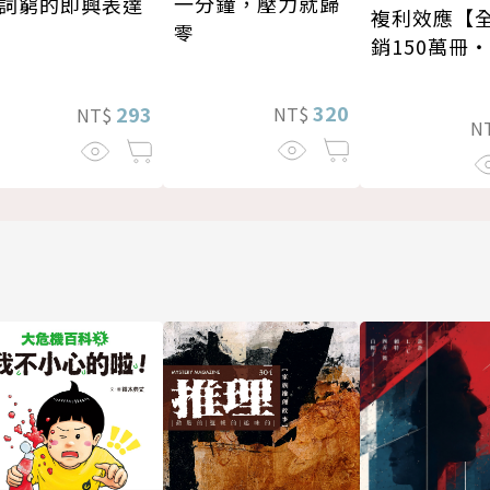
一分鐘，壓力就歸
詞窮的即興表達
複利效應【
零
銷150萬冊
新修版】
320
293
NT$
NT$
N