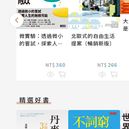
大
是
北歐式的自由生活
微實驗：透過微小
提案〔暢銷新版〕
的嘗試，探索人生
的無限可能
266
360
NT$
NT$
精選好書