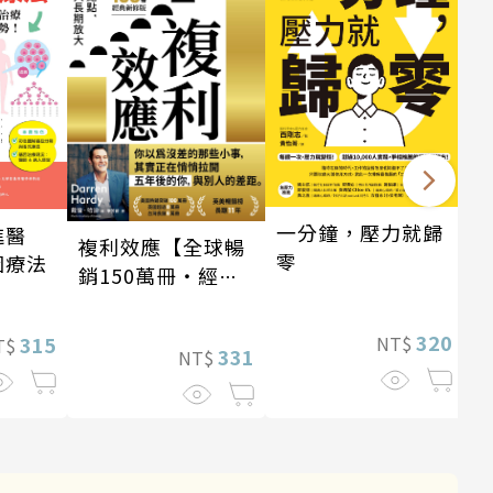
一分鐘，壓力就歸
進醫
複利效應【全球暢
零
因療法
銷150萬冊・經典
新修版】
320
315
NT$
T$
331
NT$