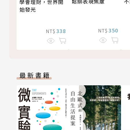
鬆綁表現焦慮
不
學會理財，世界開
始發光
350
NT$
338
NT$
最新書籍