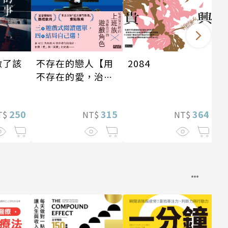
做了該
不存在的戀人【用
2084
不存在的愛，治癒
存在的孤獨】
250
315
364
T$
NT$
NT$