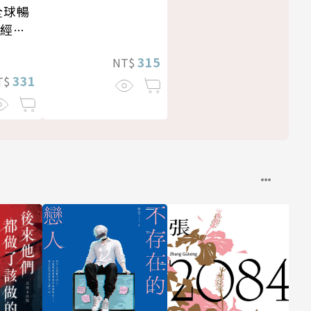
全球暢
・經典
315
NT$
331
T$