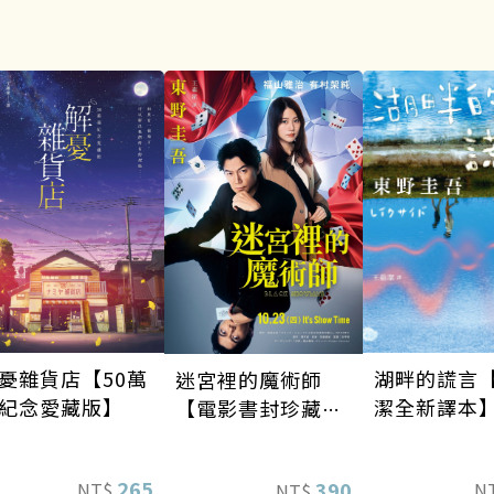
湖畔的謊言
憂雜貨店【50萬
迷宮裡的魔術師
潔全新譯本
紀念愛藏版】
【電影書封珍藏
版】
265
390
N
NT$
NT$