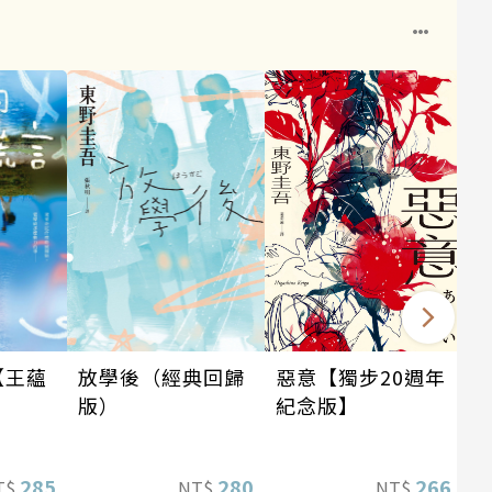
惡意【獨步20週年
【王蘊
放學後（經典回歸
紀念版】
】
版）
266
285
280
NT$
T$
NT$