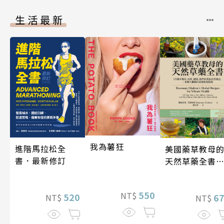
生活最新
我為薯狂
進階馬拉松全
美國藥草教母
書．最新修訂
天然草藥全書
（二版）
550
NT$
520
6
NT$
NT$