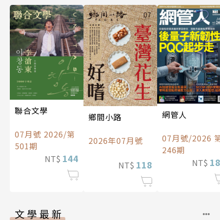
聯合文學
網管人
鄉間小路
07月號 2026/第
07月號/2026 
2026年07月號
501期
246期
144
NT$
1
NT$
118
NT$
文學最新