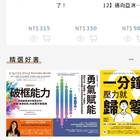
了！
12】邁向亞洲
紀〔20—21世
紀〕
315
350
9
NT$
NT$
NT$
精選好書