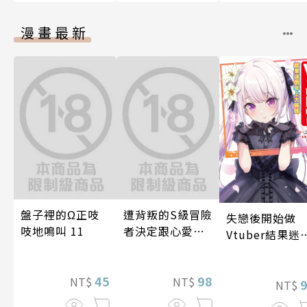
漫畫最新
盤子裡的Ω正吱
遭背叛的S級冒險
失戀後開始做
吱地鳴叫 11
者決定跟心愛的
Vtuber結果迷
奴隸們組成奴隸
年上大姊姊(03
後宮公會(08)
45
98
NT$
NT$
NT$