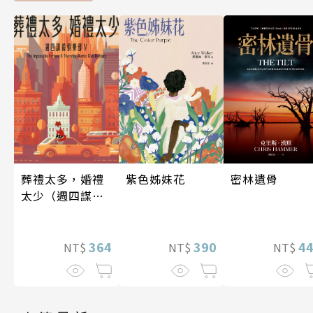
密林遺骨
葬禮太多，婚禮
紫色姊妹花
太少（週四謀殺
俱樂部5）
4
364
390
NT$
NT$
NT$