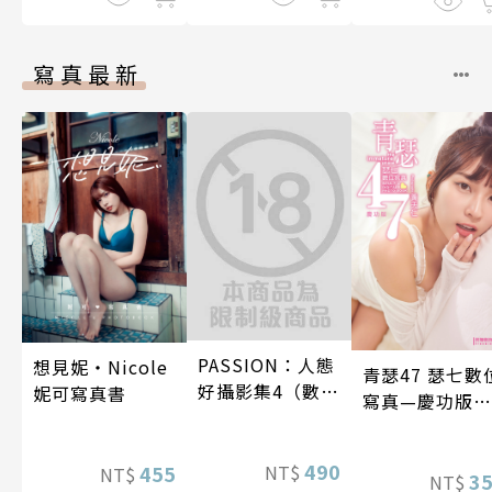
寫真最新
PASSION：人態
想見妮‧Nicole
青瑟47 瑟七數
好攝影集4（數位
妮可寫真書
寫真—慶功版
特別版）
（含影音）
490
NT$
455
NT$
3
NT$