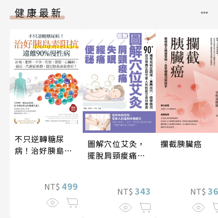
健康最新
不只逆轉糖尿
圖解穴位艾灸，
攔截胰臟癌
病！治好胰島素
擺脫肩頸痠痛、
阻抗，遠離90%
失眠、經痛和便
慢性病（暢銷紀
祕
念）
499
NT$
343
3
NT$
NT$