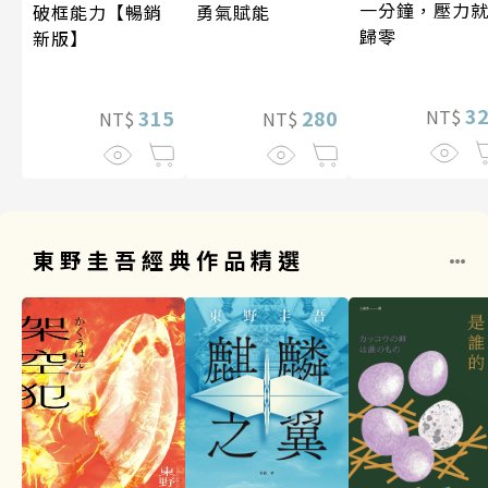
一分鐘，壓力
破框能力【暢銷
勇氣賦能
歸零
新版】
3
315
280
NT$
NT$
NT$
東野圭吾經典作品精選