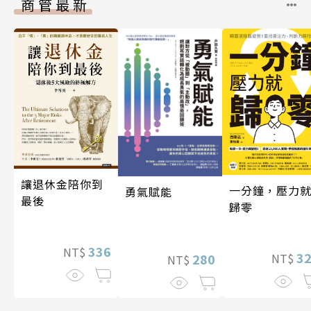
商管最新
讓退休金陪你到
一分鐘，壓力
勇氣賦能
最後
歸零
336
NT$
3
280
NT$
NT$