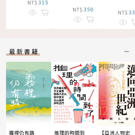
315
NT$
350
NT$
3
NT$
最新書籍
霧裡仍有路
推理的時間到
【亞洲人物史