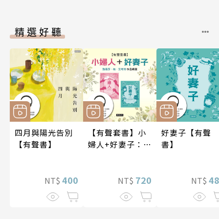
精選好聽
四月與陽光告別
【有聲套書】小
好妻子【有聲
【有聲書】
婦人+好妻子：路
書】
易莎．梅．艾考
特作品精選
400
720
4
NT$
NT$
NT$