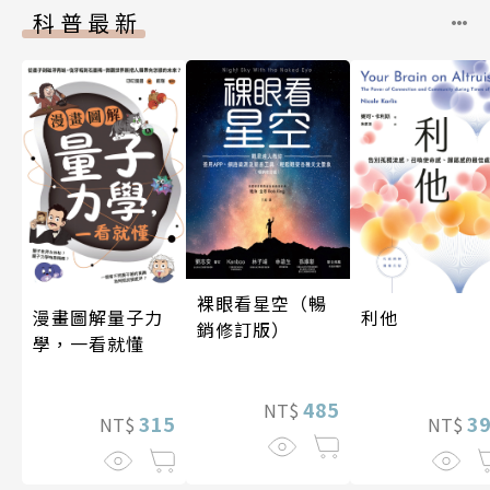
科普最新
裸眼看星空（暢
漫畫圖解量子力
利他
銷修訂版）
學，一看就懂
485
NT$
315
3
NT$
NT$