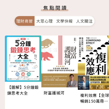
焦點閱讀
理財商管
大眾心理
文學快報
人文關注
【圖解】5分鐘鍛
財富護城河
鍊思考大全
複利效應【全
暢銷150萬冊・
經典新修版】