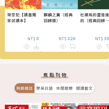
架空犯【讀墨獨
麒麟之翼（經典
杜鵑鳥的蛋是
家試讀本】
回歸版）
的（經典回歸
版）
0
320
3
NT$
NT$
NT$
焦點刊物
熱銷雜誌
學英日語
休閒遊憩
閱讀藝文