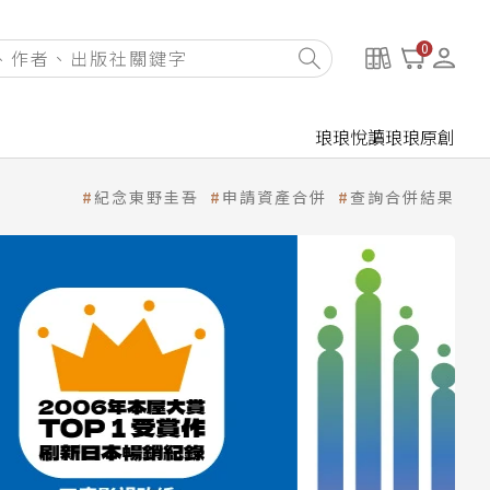
0
琅琅悅讀
琅琅原創
紀念東野圭吾
申請資產合併
查詢合併結果