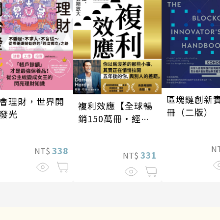
區塊鏈創新
會理財，世界開
複利效應【全球暢
冊（二版）
發光
銷150萬冊・經典
新修版】
N
338
NT$
331
NT$