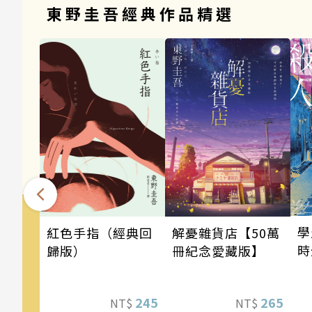
東野圭吾經典作品精選
學
解憂雜貨店【50萬
紅色手指（經典回
時
冊紀念愛藏版】
歸版）
265
245
NT$
NT$