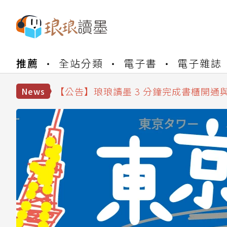
【公告】琅琅書店服務升級重要說明及
推薦
全站分類
電子書
電子雜誌
【公告】琅琅讀墨數位閱讀資產合併與
【公告】琅琅讀墨書櫃開通常見問題
【公告】琅琅讀墨 3 分鐘完成書櫃開通
News
【公告】琅琅書店服務升級重要說明及
【公告】琅琅讀墨數位閱讀資產合併與