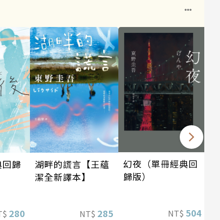
幻夜（單冊經典回
湖畔的謊言【王蘊
典回歸
歸版）
潔全新譯本】
504
285
280
NT$
NT$
T$