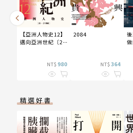
後
2084
【亞洲人物史12】
做
邁向亞洲世紀〔20
—21世紀〕
364
980
NT$
NT$
精選好書