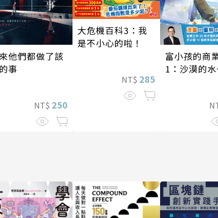
大危機百科3：我
是不小心的啦！
來他們都做了該
富小孩的商
的事
1：沙漠的水
285
NT$
一千元？看
經營的16個
250
NT$
N