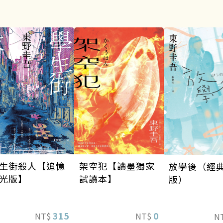
架空犯【讀墨獨家
生街殺人【追憶
放學後（經
試讀本】
光版】
版）
0
315
NT$
NT$
N