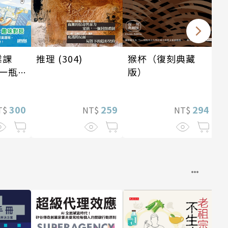
業課
推理 (304)
猴杯（復刻典藏
一瓶
版）
懂商業
模式
300
259
294
T$
NT$
NT$