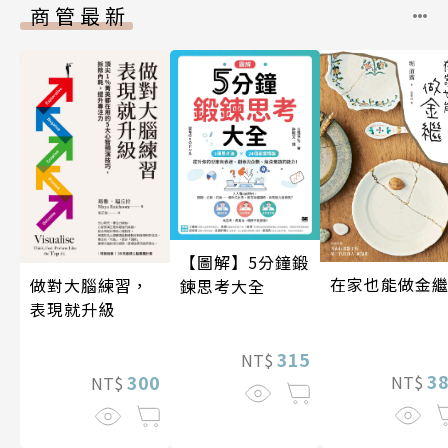
商管最新
【圖解】5分鐘鍛
在家也能做金
做對大腦練習，
鍊思考大全
表現就升級
315
NT$
3
300
NT$
NT$