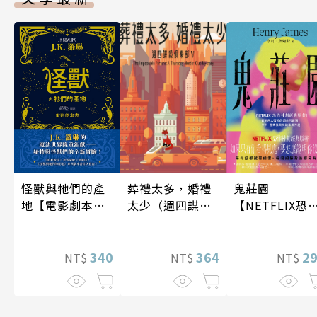
怪獸與牠們的產
葬禮太多，婚禮
鬼莊園
地【電影劇本
太少（週四謀殺
【NETFLIX恐
書】
俱樂部5）
神劇經典原著
340
364
2
NT$
NT$
NT$