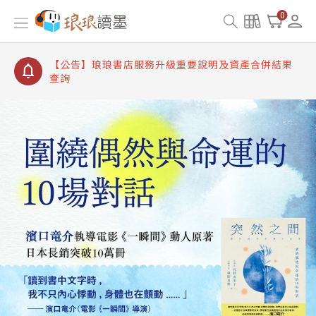
【公告】琅琅讀墨書櫃開通常見問題
0
【公告】琅琅讀墨 3 分鐘完成書櫃開通與資產合併申
請圖文教學
【公告】琅琅書店服務升級重要說明及資產合併結果
查詢
【公告】琅琅讀墨數位閱讀資產合併與書櫃開通申請