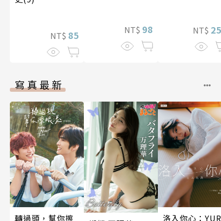
98
2
NT$
NT$
85
NT$
寫真最新
轉過頭，幫你擦
洛入你心：YUR