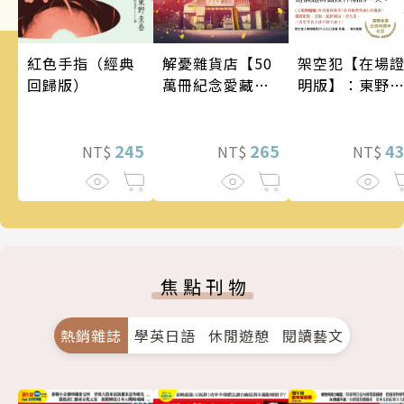
架空犯【在場
解憂雜貨店【50
紅色手指（經典
明版】：東野
萬冊紀念愛藏
回歸版）
吾出道40週年
版】
念！《天鵝與
蝠》系列重磅
4
265
245
NT$
NT$
NT$
作！
焦點刊物
熱銷雜誌
學英日語
休閒遊憩
閱讀藝文