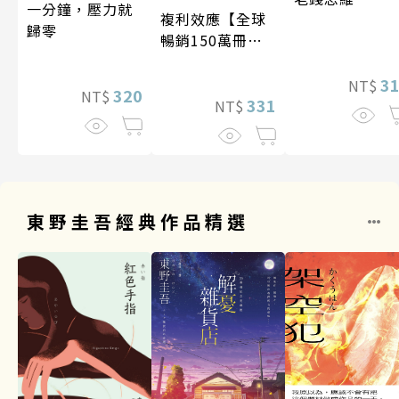
一分鐘，壓力就
複利效應【全球
歸零
暢銷150萬冊・
經典新修版】
3
NT$
320
NT$
331
NT$
東野圭吾經典作品精選