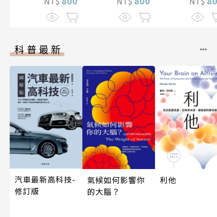
800
800
8
NT$
NT$
NT$
科普最新
汽車最新高科技-
利他
氣候如何影響你
修訂版
的大腦？