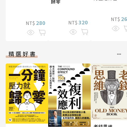
歸零
2
NT$
320
280
NT$
NT$
精選好書
老錢思維