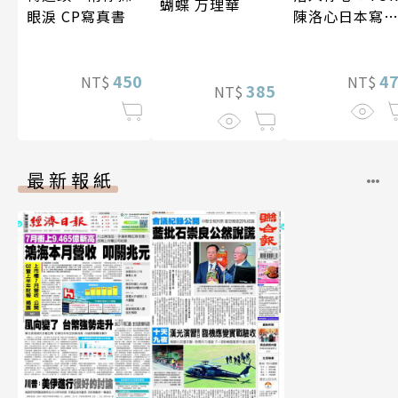
蝴蝶 万理華
眼淚 CP寫真書
陳洛心日本寫
【電子書加贈4
幅獨享福利美
450
照】
4
NT$
NT$
385
NT$
最新報紙