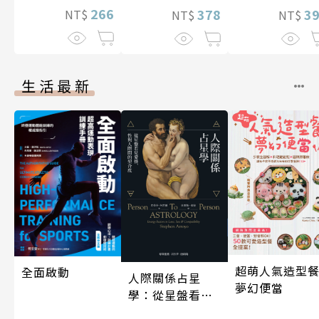
266
3
378
NT$
NT$
NT$
生活最新
超萌人氣造型餐
全面啟動
人際關係占星
夢幻便當
學：從星盤看見
愛情、性與人際