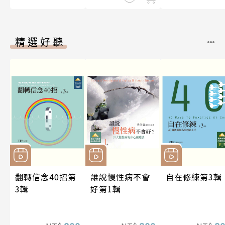
精選好聽
翻轉信念40招第
誰說慢性病不會
自在修練第3輯
3輯
好第1輯