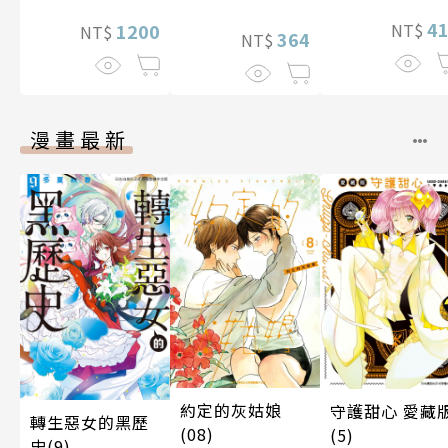
間的契合度
4
NT$
1200
NT$
364
NT$
漫畫最新
約定的灰姑娘
守護甜心 愛藏
轉生惡女的黑歷
(08)
(5)
史(9)