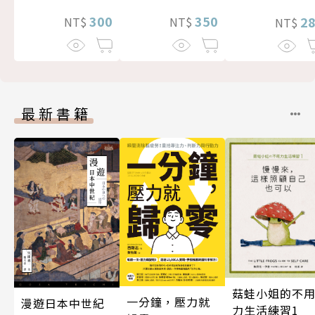
300
350
2
NT$
NT$
NT$
最新書籍
菇蛙小姐的不
一分鐘，壓力就
漫遊日本中世紀
力生活練習1