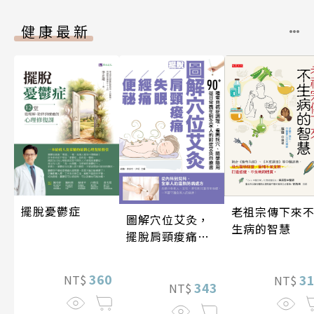
健康最新
擺脫憂鬱症
老祖宗傳下來
圖解穴位艾灸，
生病的智慧
擺脫肩頸痠痛、
失眠、經痛和便
祕
360
3
NT$
NT$
343
NT$