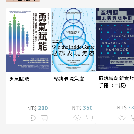
區塊鏈創新實
鬆綁表現焦慮
勇氣賦能
手冊（二版）
3
350
280
NT$
NT$
NT$