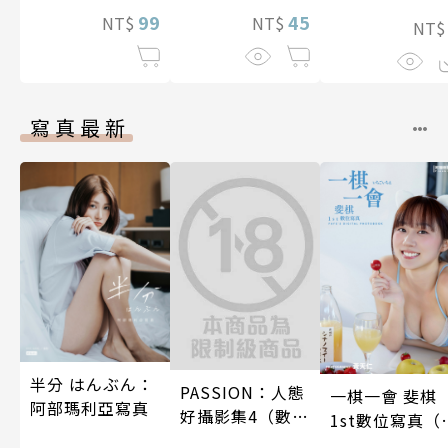
照顧人(第3話)
99
兩人是甜蜜的現
45
NT$
NT$
NT
在進行式～ 04
寫真最新
半分 はんぶん：
PASSION：人態
一棋一會 斐棋
阿部瑪利亞寫真
好攝影集4（數位
1st數位寫真（
特別版）
影音）