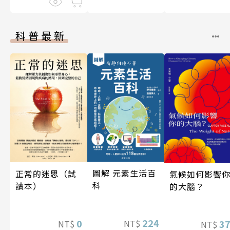
科普最新
圖解 元素生活百
正常的迷思（試
氣候如何影響
科
讀本）
的大腦？
224
0
3
NT$
NT$
NT$