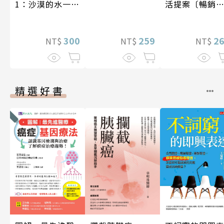
活提案〔暢銷
1：沙漠的水一瓶
版〕
一千元？看懂商
業經營的16個模
2
式
300
259
NT$
NT$
NT$
精選好書