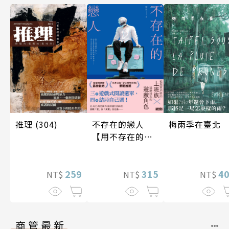
梅雨季在臺北
推理 (304)
不存在的戀人
【用不存在的
愛，治癒存在的
孤獨】
4
259
315
NT$
NT$
NT$
商管最新