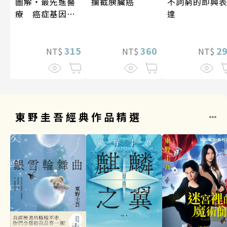
攔截胰臟癌
不詞窮的即興
圖解‧最先進醫
達
療 癌症基因療
法
360
2
315
NT$
NT$
NT$
東野圭吾經典作品精選