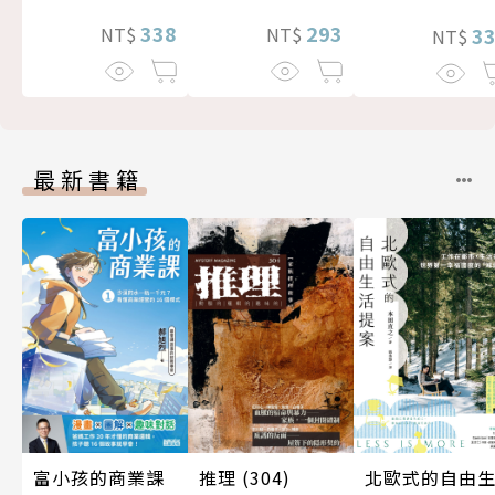
338
293
3
NT$
NT$
NT$
最新書籍
北歐式的自由
富小孩的商業課
推理 (304)