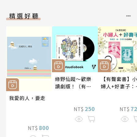
精選好聽
綠野仙蹤～歡樂
【有聲套書】
讀劇版！（有聲
婦人+好妻子：
書）
易莎．梅．艾
我愛的人，要走
特作品精選
250
7
NT$
NT$
800
NT$