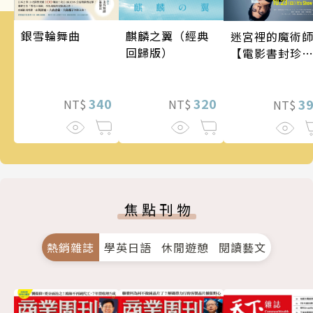
銀雪輪舞曲
麒麟之翼（經典
迷宮裡的魔術
回歸版）
【電影書封珍
版】
340
320
3
NT$
NT$
NT$
焦點刊物
熱銷雜誌
學英日語
休閒遊憩
閱讀藝文