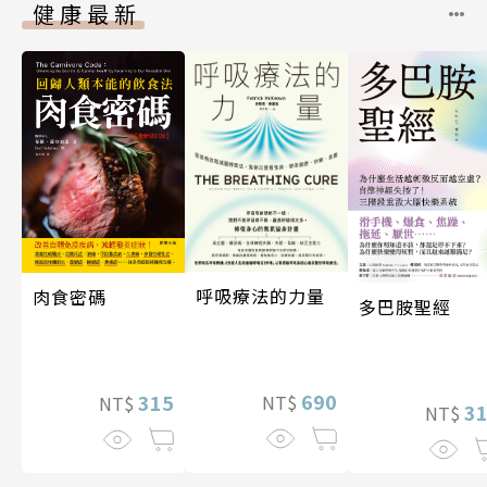
健康最新
呼吸療法的力量
肉食密碼
多巴胺聖經
690
315
NT$
NT$
3
NT$