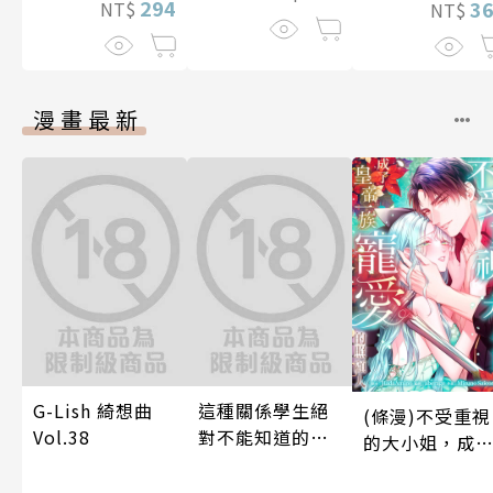
294
3
NT$
NT$
漫畫最新
G-Lish 綺想曲
這種關係學生絕
(條漫)不受重視
Vol.38
對不能知道的
的大小姐，成
唷！～作夢也沒
皇帝一族寵愛
想到天差地遠的