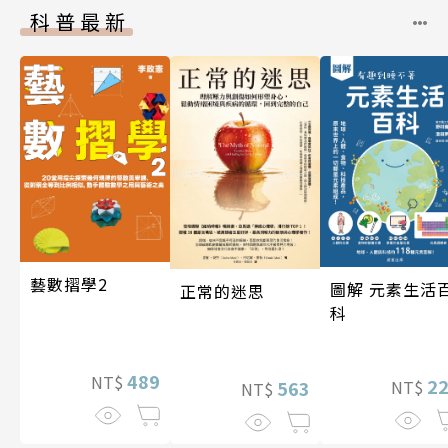
科普最新
藝數摺學2
圖解 元素生活
正常的迷思
科
489
NT$
2
NT$
563
NT$