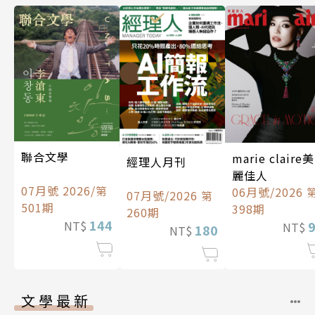
聯合文學
marie claire美
經理人月刊
麗佳人
07月號 2026/第
06月號/2026 
07月號/2026 第
501期
398期
260期
144
NT$
NT$
180
NT$
文學最新