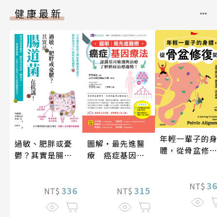
健康最新
年輕一輩子的
過敏、肥胖或憂
圖解‧最先進醫
體，從骨盆修
鬱？其實是腸道
療 癌症基因療
開始：透過「
菌在抗議！
法
吸法×伸展×
動」，遠離小
3
NT$
336
315
NT$
NT$
凸出、肩頸僵
硬、慢性疼痛