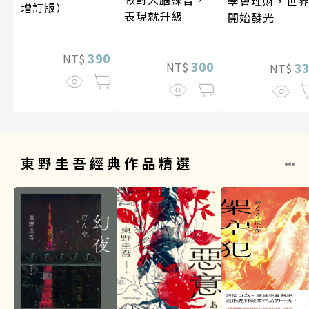
學會理財，世
增訂版）
表現就升級
開始發光
390
NT$
300
3
NT$
NT$
東野圭吾經典作品精選