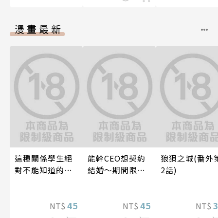
漫畫最新
這種關係學生絕
能幹CEO想契約
狼狽之城(番外
對不能知道的
結婚～期間限定
2話)
唷！～作夢也沒
夢幻老公～ 05
想到天差地遠的
兩人是甜蜜的現
45
45
NT$
NT$
NT$
在進行式～ 04