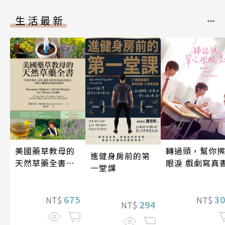
生活最新
轉過頭，幫你
美國藥草教母的
進健身房前的第
眼淚 戲劇寫真
天然草藥全書
一堂課
（二版）
3
675
NT$
NT$
294
NT$