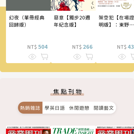
架空犯【在場
幻夜（單冊經典
惡意【獨步20週
明版】：東野
回歸版）
年紀念版】
吾出道40週年
念！《天鵝與
蝠》系列重磅
4
504
266
NT$
NT$
NT$
作！
焦點刊物
熱銷雜誌
學英日語
休閒遊憩
閱讀藝文