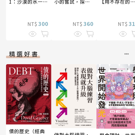
1：沙漠的水一瓶
小的嘗試，探索
【用不存在的
一千元？看懂商
人生的無限可能
愛，治癒存在
業經營的16個模
孤獨】
式
300
360
3
NT$
NT$
NT$
精選好書
債的歷史（經典
做對大腦練習，