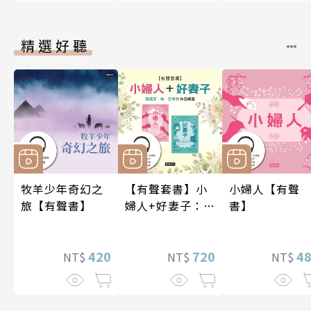
精選好聽
牧羊少年奇幻之
【有聲套書】小
小婦人【有聲
旅【有聲書】
婦人+好妻子：路
書】
易莎．梅．艾考
特作品精選
420
720
4
NT$
NT$
NT$