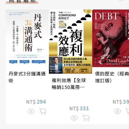
丹麥式3分鐘溝通
債的歷史（經
複利效應【全球
術
增訂版）
暢銷150萬冊・
經典新修版】
294
3
NT$
NT$
331
NT$