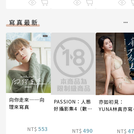
寫真最新
向你走來──向
PASSION：人態
亦如初見：
理來寫真
好攝影集4（數位
YUNA林真亦寫
特別版）
真【數位典藏
華增量版】
553
NT$
490
4
NT$
NT$