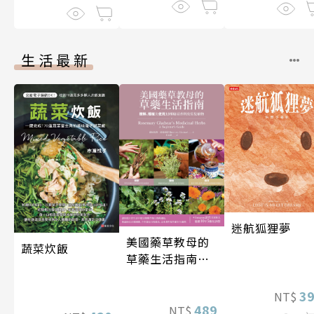
生活最新
迷航狐狸夢
美國藥草教母的
蔬菜炊飯
草藥生活指南
（二版）
3
NT$
489
NT$