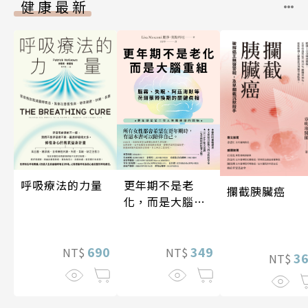
健康最新
更年期不是老
呼吸療法的力量
攔截胰臟癌
化，而是大腦重
組
349
690
NT$
NT$
3
NT$