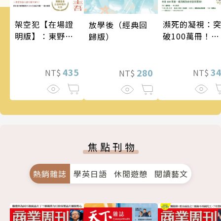
架空犯【在場證
瀕死的凝視：
放學後（經典回
明版】：東野圭
破100萬冊！這
歸版）
吾出道40週年紀
次的東野圭吾
念！《天鵝與蝙
惡劣！瘋到極
蝠》系列重磅新
435
的情慾與驚悚
3
280
NT$
NT$
NT$
作！
焦點刊物
熱銷雜誌
學英日語
休閒遊憩
閱讀藝文