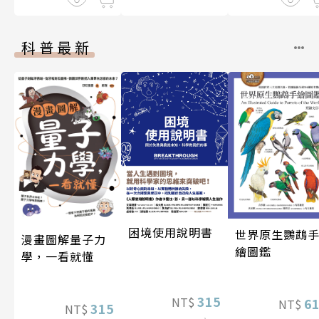
科普最新
困境使用說明書
世界原生鸚鵡
漫畫圖解量子力
繪圖鑑
學，一看就懂
315
NT$
6
NT$
315
NT$