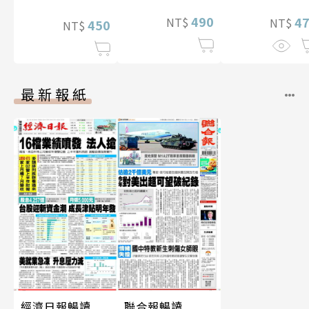
華增量版】
490
4
NT$
NT$
450
NT$
最新報紙
經濟日報暢讀
聯合報暢讀