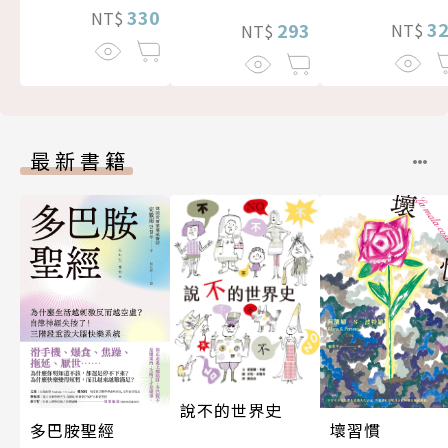
330
NT$
3
293
NT$
NT$
最新書籍
說不的世界史
多巴胺聖經
壞習慣