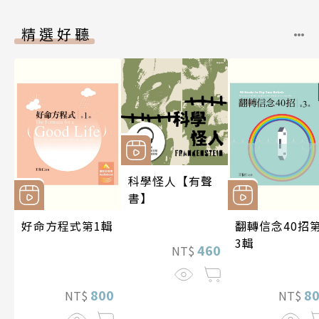
精選好聽
科學怪人【有聲
書】
好命方程式第1輯
翻轉信念40招
3輯
460
NT$
800
8
NT$
NT$