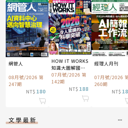
HOW IT WORKS
經理人月刊
網管人
知識大圖解國際
中文版
07月號/2026 第
07月號/2026 
08月號/2026 第
142期
260期
247期
188
NT$
1
180
NT$
NT$
文學最新