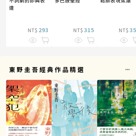
多巴胺聖經
不詞窮的即興表
鬆綁表現焦慮
達
315
293
3
NT$
NT$
NT$
東野圭吾經典作品精選