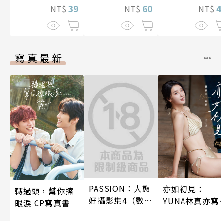
39
60
NT$
NT$
NT$
寫真最新
PASSION：人態
亦如初見：
轉過頭，幫你擦
好攝影集4（數位
YUNA林真亦寫
眼淚 CP寫真書
特別版）
真【數位典藏